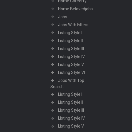
Home Careerfy
Home Belovedjobs
Jobs
Jobs With Filters
Listing Style I
Listing Style II
Listing Style III
Listing Style IV
Listing Style V
Listing Style VI
Jobs With Top
Search
Listing Style I
Listing Style II
Listing Style III
Listing Style IV
Listing Style V