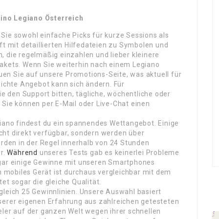
sino Legiano Österreich
Sie sowohl einfache Picks für kurze Sessions als
ft mit detaillierten Hilfedateien zu Symbolen und
, die regelmäßig einzahlen und lieber kleinere
Pakets. Wenn Sie weiterhin nach einem Legiano
en Sie auf unsere Promotions-Seite, was aktuell für
lichte Angebot kann sich ändern. Für
 den Support bitten, tägliche, wöchentliche oder
 Sie können per E-Mail oder Live-Chat einen
iano findest du ein spannendes Wettangebot. Einige
cht direkt verfügbar, sondern werden über
erden in der Regel innerhalb von 24 Stunden
er.
Während
unseres Tests gab es keinerlei Probleme
ogar einige Gewinne mit unseren Smartphones
in mobiles Gerät ist durchaus vergleichbar mit dem
et sogar die gleiche Qualität.
gleich 25 Gewinnlinien. Unsere Auswahl basiert
nserer eigenen Erfahrung aus zahlreichen getesteten
eler auf der ganzen Welt wegen ihrer schnellen