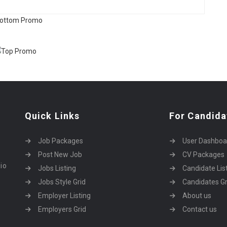
Quick Links
For Candida
Job Packages
User Dashboa
Post New Job
CV Packages
dio
Jobs Listing
Candidate Lis
Jobs Style Grid
Candidates Gr
Employer Listing
About us
Employers Grid
Contact us