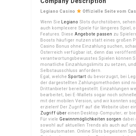
Company Description
Legiano Casino
Offizielle Seite vom Ca
Wenn Sie
Legiano
Slots durchstöbern, sehen 
auch komplexere Spiele für längeres Spiel, o
Features. Diese
Angebote passen
zu Spielern
Boosts häufiger nutzen statt eines großen 
Casino Bonus ohne Einzahlung suchen, schau
Österreich verfügbar ist, denn das veröffent
verantwortungsbewusstes Spielen können Sie
monatliche Einzahlungslimits zu setzen, und
Selbstausschluss anfordern.
Egal, welche
Sportart
du bevorzugst, bei Leg
der dargestellten Zahlungsmethoden sind ni
Drittanbieter bereitgestellt. Einzahlungen w
bearbeitet, bei E-Wallets sogar noch schnell
mit der mobilen Version, und wir konnten s
erzielen! Der Zugriff auf die Website über e
Zugriff über
einen Desktop-Computer; er biet
Für viele
Gewinnmöglichkeiten sorgen
dabei 
sowohl auf aktuellen Trends als auch auf u
Spielautomaten. Online Slots begeistern Spi