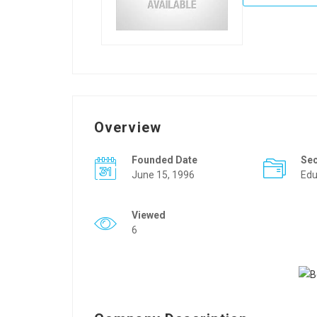
Overview
Founded Date
Se
June 15, 1996
Edu
Viewed
6