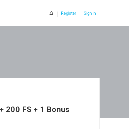
0
Register
Sign In
+ 200 FS + 1 Bonus