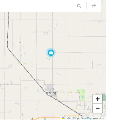
+
−
Leaflet
|
©
OpenStreetMap
contributors