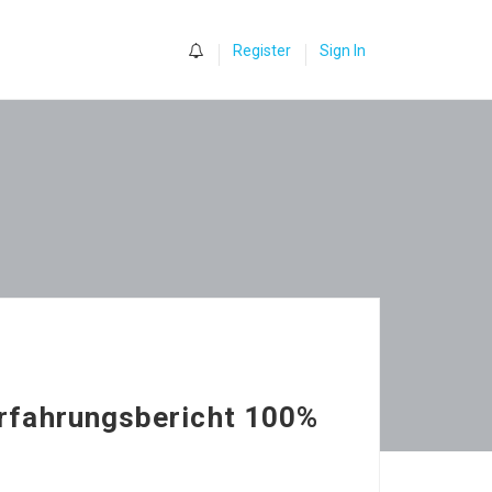
0
Register
Sign In
Erfahrungsbericht 100%