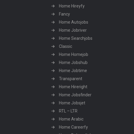
Home Hireyfy
Fancy
Home Autojobs
Home Jobriver
Home Searchjobs
Classic
Home Homejob
Home Jobshub
Home Jobtime
Transparent
Home Hireright
Home Jobsfinder
Home Jobsjet
RTL – LTR
Home Arabic
Home Careerfy