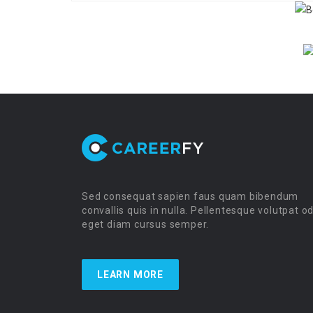
Sed consequat sapien faus quam bibendum
convallis quis in nulla. Pellentesque volutpat o
eget diam cursus semper.
LEARN MORE