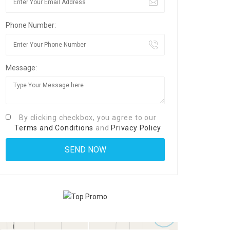
Phone Number:
Message:
By clicking checkbox, you agree to our
Terms and Conditions
and
Privacy Policy