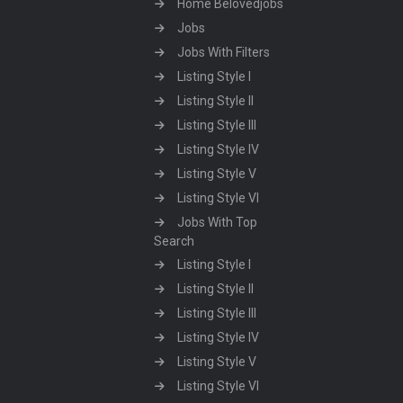
Home Belovedjobs
Jobs
Jobs With Filters
Listing Style I
Listing Style II
Listing Style III
Listing Style IV
Listing Style V
Listing Style VI
Jobs With Top
Search
Listing Style I
Listing Style II
Listing Style III
Listing Style IV
Listing Style V
Listing Style VI