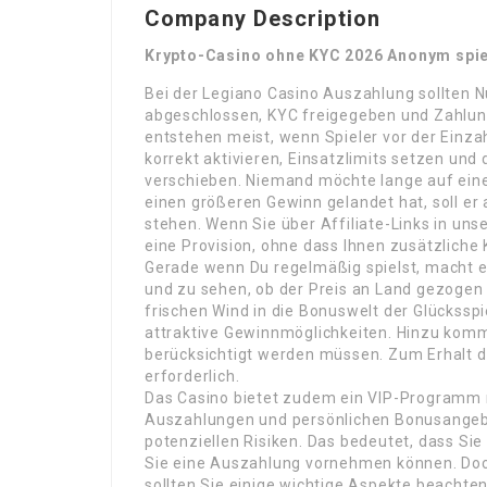
Company Description
Krypto-Casino ohne KYC 2026 Anonym spiel
Bei der Legiano Casino Auszahlung sollten 
abgeschlossen, KYC freigegeben und Zahlung
entstehen meist, wenn Spieler vor der Einz
korrekt aktivieren, Einsatzlimits setzen und 
verschieben. Niemand möchte lange auf ein
einen größeren Gewinn gelandet hat, soll er
stehen. Wenn Sie über Affiliate-Links in uns
eine Provision, ohne dass Ihnen zusätzliche
Gerade wenn Du regelmäßig spielst, macht e
und zu sehen, ob der Preis an Land gezogen
frischen Wind in die Bonuswelt der Glückssp
attraktive Gewinnmöglichkeiten. Hinzu komme
berücksichtigt werden müssen. Zum Erhalt de
erforderlich.
Das Casino bietet zudem ein VIP-Programm m
Auszahlungen und persönlichen Bonusangebo
potenziellen Risiken. Das bedeutet, dass S
Sie eine Auszahlung vornehmen können. Doch
sollten Sie einige wichtige Aspekte beachten