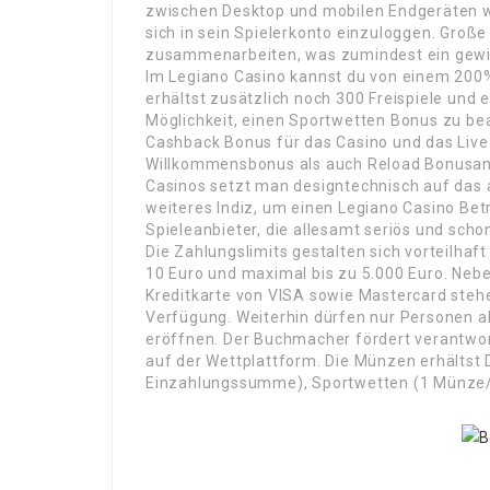
zwischen Desktop und mobilen Endgeräten 
sich in sein Spielerkonto einzuloggen. Große
zusammenarbeiten, was zumindest ein gewis
Im Legiano Casino kannst du von einem 200
erhältst zusätzlich noch 300 Freispiele und
Möglichkeit, einen Sportwetten Bonus zu be
Cashback Bonus für das Casino und das Live 
Willkommensbonus als auch Reload Bonusang
Casinos setzt man designtechnisch auf das 
weiteres Indiz, um einen Legiano Casino Betr
Spieleanbieter, die allesamt seriös und scho
Die Zahlungslimits gestalten sich vorteilhaf
10 Euro und maximal bis zu 5.000 Euro. Ne
Kreditkarte von VISA sowie Mastercard stehen
Verfügung. Weiterhin dürfen nur Personen a
eröffnen. Der Buchmacher fördert verantwo
auf der Wettplattform. Die Münzen erhältst
Einzahlungssumme), Sportwetten (1 Münze/1