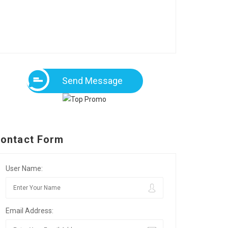
Send Message
ontact Form
User Name:
Email Address: