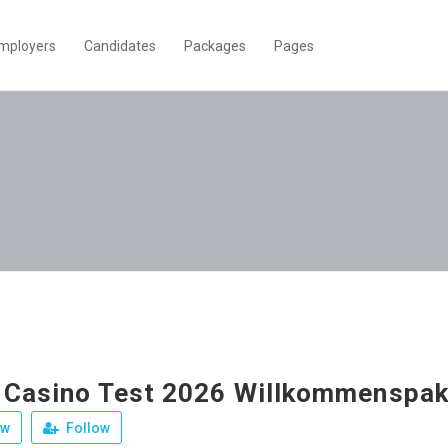
mployers
Candidates
Packages
Pages
 Casino Test 2026 Willkommenspake
ew
Follow