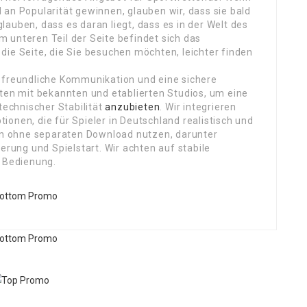
 an Popularität gewinnen, glauben wir, dass sie bald
auben, dass es daran liegt, dass es in der Welt des
Im unteren Teil der Seite befindet sich das
die Seite, die Sie besuchen möchten, leichter finden
, freundliche Kommunikation und eine sichere
iten mit bekannten und etablierten Studios, um eine
technischer Stabilität
anzubieten
. Wir integrieren
onen, die für Spieler in Deutschland realistisch und
nen ohne separaten Download nutzen, darunter
erung und Spielstart. Wir achten auf stabile
e Bedienung.