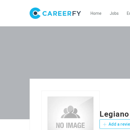
Home
Jobs
E
Legiano
Add a revi