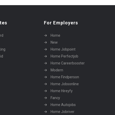
tes
For Employers
rd
Home
New
ting
Home Jobpoint
id
Home Perfectjob
Home Careerbooster
Modern
Home Findperson
Home Jobsonline
Home Hireyfy
Fancy
Home Autojobs
Home Jobriver