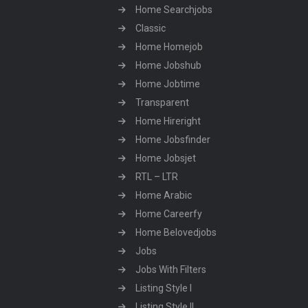
Home Searchjobs
Classic
Home Homejob
Home Jobshub
Home Jobtime
Transparent
Home Hireright
Home Jobsfinder
Home Jobsjet
RTL – LTR
Home Arabic
Home Careerfy
Home Belovedjobs
Jobs
Jobs With Filters
Listing Style I
Listing Style II