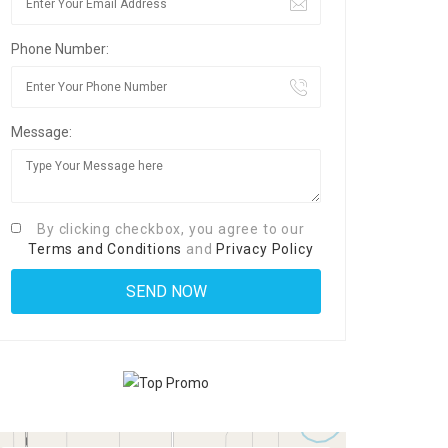
Phone Number:
Message:
By clicking checkbox, you agree to our
Terms and Conditions
and
Privacy Policy