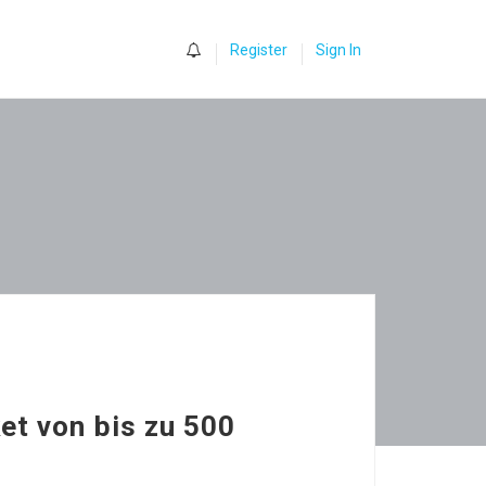
0
Register
Sign In
t von bis zu 500