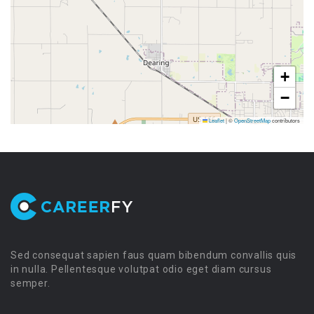
+
−
Leaflet
|
©
OpenStreetMap
contributors
Sed consequat sapien faus quam bibendum convallis quis
in nulla. Pellentesque volutpat odio eget diam cursus
semper.