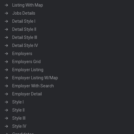
Listing With Map
Jobs Details
Detail Style I
Detail Style II
Detail Style III
Detail Style IV
Employers
Employers Grid
Employer Listing
Employer Listing W/Map
Employer With Search
Employer Detail
Style I
Style II
Style III
Style IV