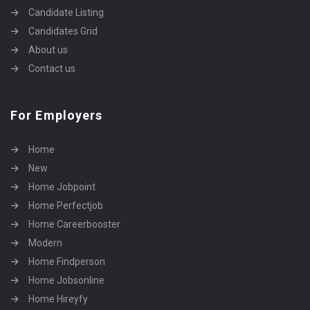
Candidate Listing
Candidates Grid
About us
Contact us
For Employers
Home
New
Home Jobpoint
Home Perfectjob
Home Careerbooster
Modern
Home Findperson
Home Jobsonline
Home Hireyfy