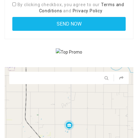
By clicking checkbox, you agree to our
Terms and
Conditions
and
Privacy Policy