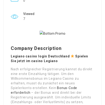
0
Viewed
7
Company Description
Legiano casino login Deutschland
Spielen
Sie jetzt im casino Legiano
Nach erfolgreicher Registrierung kannst du direkt
eine erste Einzahlung tätigen. Um den
Willkommensbonus im Legiano Casino zu
erhalten, musst du zunächst ein neues
Spielerkonto erstellen. Kein
Bonus-Code
erforderlich
– der Bonus wird direkt bei der
Registrierung ausgewählt. Um individuelle Limits
(Einzahlungs- oder Verlustlimits) zu setzen,