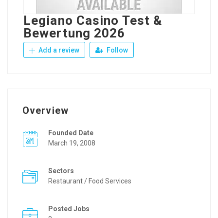
Legiano Casino Test &
Bewertung 2026
Add a review
Follow
Overview
Founded Date
March 19, 2008
Sectors
Restaurant / Food Services
Posted Jobs