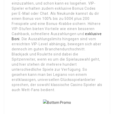
einzuzahlen, und schon kann es losgehen. VIP-
Spieler erhalten zudem exklusive Bonus Codes
per E-Mail oder Chat. Als Neukunde kannst du dir
einen Bonus von 100% bis zu 500€ plus 200
Freispiele und eine Bonus-Krabbe sichern. Höhere
VIP-Stufen bieten Vorteile wie einen besseren
Cashback, schnellere Auszahlungen und
exklusive
Boni
. Die Auszahlungslimits hingegen sind vom
erreichten VIP-Level abhängig, bewegen sich aber
dennoch im guten Branchendurchschnitt.
Blackjack und Roulette sind dabei die
Spitzenreiter, wenn es um die Spielauswahl geht,
und hier stehen dir mehrere hundert
unterschiedliche Spiele zur Verfügung. So
gesehen kann man bei Legiano von einem
erstklassigen, universellen Glücksspielanbieter
sprechen, der sowohl klassische Casino Spieler als
auch Wett-Fans bedient.