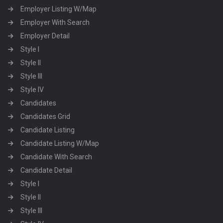
Employer Listing W/Map
Employer With Search
Employer Detail
Style I
Style II
Style III
Style IV
Candidates
Candidates Grid
Candidate Listing
Candidate Listing W/Map
Candidate With Search
Candidate Detail
Style I
Style II
Style III