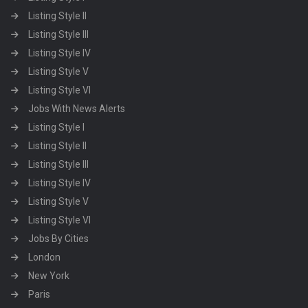
Listing Style II
Listing Style III
Listing Style IV
Listing Style V
Listing Style VI
Jobs With News Alerts
Listing Style I
Listing Style II
Listing Style III
Listing Style IV
Listing Style V
Listing Style VI
Jobs By Cities
London
New York
Paris