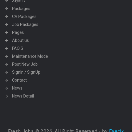
Style IV
Packages
CV Packages
Job Packages
Pages
About us
FAQ’S
Maintenance Mode
Post New Job
SignIn / SignUp
Contact
News
News Detail
Fresh Jobs © 2026, All Right Reserved - by
Eyecix