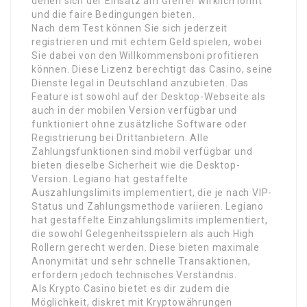
denen sich der Einsatz am Greifer wirklich lohnt
und die faire Bedingungen bieten.
Nach dem Test können Sie sich jederzeit
registrieren und mit echtem Geld spielen, wobei
Sie dabei von den Willkommensboni profitieren
können. Diese Lizenz berechtigt das Casino, seine
Dienste legal in Deutschland anzubieten. Das
Feature ist sowohl auf der Desktop-Webseite als
auch in der mobilen Version verfügbar und
funktioniert ohne zusätzliche Software oder
Registrierung bei Drittanbietern. Alle
Zahlungsfunktionen sind mobil verfügbar und
bieten dieselbe Sicherheit wie die Desktop-
Version. Legiano hat gestaffelte
Auszahlungslimits implementiert, die je nach VIP-
Status und Zahlungsmethode variieren. Legiano
hat gestaffelte Einzahlungslimits implementiert,
die sowohl Gelegenheitsspielern als auch High
Rollern gerecht werden. Diese bieten maximale
Anonymität und sehr schnelle Transaktionen,
erfordern jedoch technisches Verständnis.
Als Krypto Casino bietet es dir zudem die
Möglichkeit, diskret mit Kryptowährungen