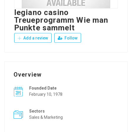
legiano casino
Treueprogramm Wie man
Punkte sammelt
Add a review
Follow
Overview
Founded Date
February 10, 1978
Sectors
Sales & Marketing