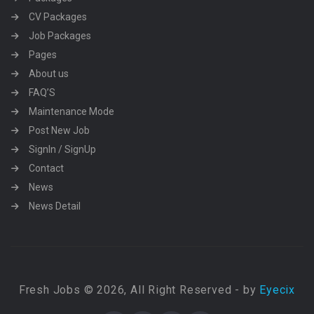
CV Packages
Job Packages
Pages
About us
FAQ’S
Maintenance Mode
Post New Job
SignIn / SignUp
Contact
News
News Detail
Fresh Jobs © 2026, All Right Reserved - by
Eyecix