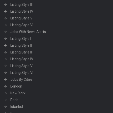
Listing Style III
Listing Style IV
Listing Style V
Listing Style VI
Jobs With News Alerts
Listing Style I
Listing Style II
Listing Style III
Listing Style IV
Listing Style V
Listing Style VI
Jobs By Cities
London
New York
Paris
Istanbul