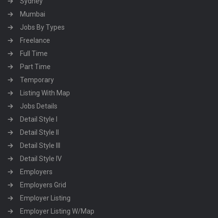
Sydney
Mumbai
Jobs By Types
Freelance
Full Time
Part Time
Temporary
Listing With Map
Jobs Details
Detail Style I
Detail Style II
Detail Style III
Detail Style IV
Employers
Employers Grid
Employer Listing
Employer Listing W/Map