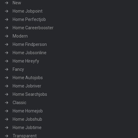
New
Home Jobpoint
Home Perfectjob
Home Careerbooster
Modern
Home Findperson
Home Jobsonline
Home Hireyfy
Fancy
Home Autojobs
Home Jobriver
Home Searchjobs
Classic
Home Homejob
Home Jobshub
Home Jobtime
Transparent