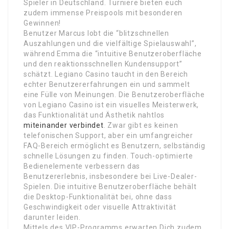
Spieler in Deutschland. Turniere bieten euch
zudem immense Preispools mit besonderen
Gewinnen!
Benutzer Marcus lobt die “blitzschnellen
Auszahlungen und die vielfältige Spielauswahl”,
während Emma die “intuitive Benutzeroberfläche
und den reaktionsschnellen Kundensupport”
schätzt. Legiano Casino taucht in den Bereich
echter Benutzererfahrungen ein und sammelt
eine Fülle von Meinungen. Die Benutzeroberfläche
von Legiano Casino ist ein visuelles Meisterwerk,
das Funktionalität und Ästhetik nahtlos
miteinander verbindet
. Zwar gibt es keinen
telefonischen Support, aber ein umfangreicher
FAQ-Bereich ermöglicht es Benutzern, selbständig
schnelle Lösungen zu finden. Touch-optimierte
Bedienelemente verbessern das
Benutzererlebnis, insbesondere bei Live-Dealer-
Spielen. Die intuitive Benutzeroberfläche behält
die Desktop-Funktionalität bei, ohne dass
Geschwindigkeit oder visuelle Attraktivität
darunter leiden.
Mittels des VIP-Programms erwarten Dich zudem