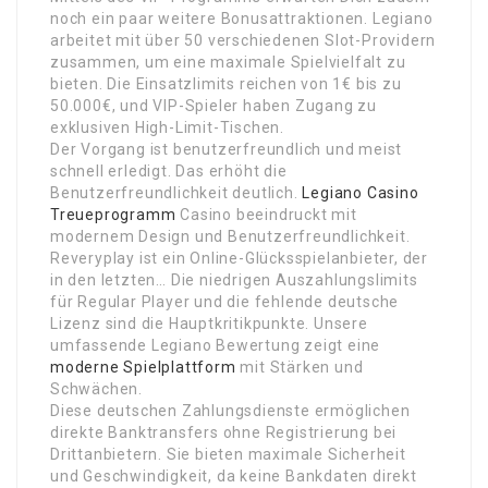
noch ein paar weitere Bonusattraktionen. Legiano
arbeitet mit über 50 verschiedenen Slot-Providern
zusammen, um eine maximale Spielvielfalt zu
bieten. Die Einsatzlimits reichen von 1€ bis zu
50.000€, und VIP-Spieler haben Zugang zu
exklusiven High-Limit-Tischen.
Der Vorgang ist benutzerfreundlich und meist
schnell erledigt. Das erhöht die
Benutzerfreundlichkeit deutlich.
Legiano Casino
Treueprogramm
Casino beeindruckt mit
modernem Design und Benutzerfreundlichkeit.
Reveryplay ist ein Online-Glücksspielanbieter, der
in den letzten… Die niedrigen Auszahlungslimits
für Regular Player und die fehlende deutsche
Lizenz sind die Hauptkritikpunkte. Unsere
umfassende Legiano Bewertung zeigt eine
moderne Spielplattform
mit Stärken und
Schwächen.
Diese deutschen Zahlungsdienste ermöglichen
direkte Banktransfers ohne Registrierung bei
Drittanbietern. Sie bieten maximale Sicherheit
und Geschwindigkeit, da keine Bankdaten direkt