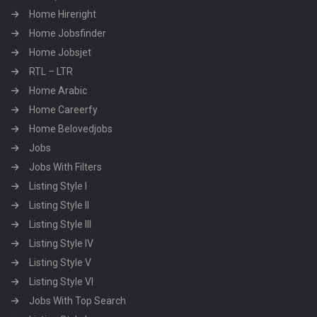
Home Hireright
Home Jobsfinder
Home Jobsjet
RTL – LTR
Home Arabic
Home Careerfy
Home Belovedjobs
Jobs
Jobs With Filters
Listing Style I
Listing Style II
Listing Style III
Listing Style IV
Listing Style V
Listing Style VI
Jobs With Top Search