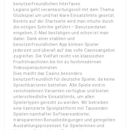
benutzerfreundlichen Interfaces.
Legiano geht verantwortungsvoll mit dem Thema
Glückspiel um und hat klare Einsatzlimits gesetzt.
Bereits auf der Startseite wird man intuitiv durch
die nötigen Schritte geführt – Benutzerdaten
eingeben, E-Mail bestätigen und schon ist man
dabei. Dank einer stabilen und
benutzerfreundlichen App können Spieler
jederzeit und überall auf das volle Casinoangebot
zugreifen. Die Vielfalt reicht von klassischen
Fruchtmaschinen bis hin zu hochmodernen
Videospielautomaten.
Dies macht das Casino besonders
benutzerfreundlich für deutsche Spieler, da keine
Sprachbarrieren bestehen. Alle Spiele sind in
verschiedenen Varianten verfügbar und bieten
unterschiedliche Einsatzlimits, um allen
Spielertypen gerecht zu werden. Wir betreiben
eine lizenzierte Spielplattform mit Tausenden
Spielen namhafter Softwareanbieter,
transparenten Bonusbedingungen und geregelten
Auszahlungsprozessen für Spielerinnen und