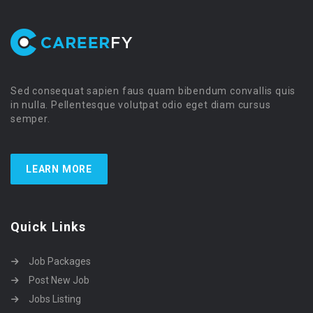
Sed consequat sapien faus quam bibendum convallis quis
in nulla. Pellentesque volutpat odio eget diam cursus
semper.
LEARN MORE
Quick Links
Job Packages
Post New Job
Jobs Listing