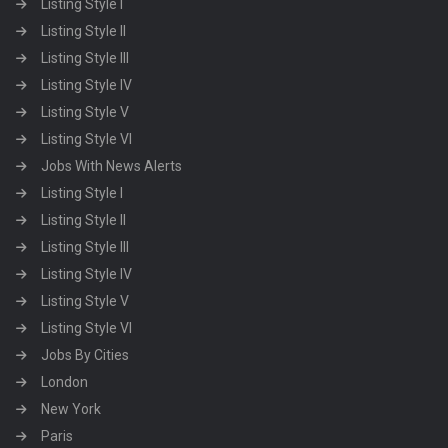
Listing Style I
Listing Style II
Listing Style III
Listing Style IV
Listing Style V
Listing Style VI
Jobs With News Alerts
Listing Style I
Listing Style II
Listing Style III
Listing Style IV
Listing Style V
Listing Style VI
Jobs By Cities
London
New York
Paris