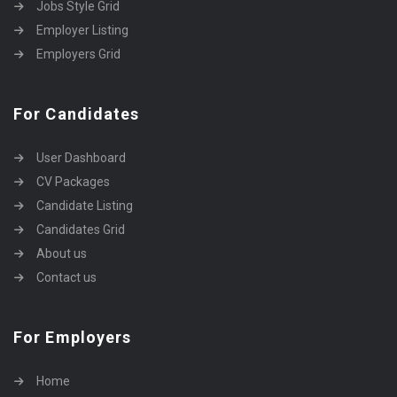
Jobs Style Grid
Employer Listing
Employers Grid
For Candidates
User Dashboard
CV Packages
Candidate Listing
Candidates Grid
About us
Contact us
For Employers
Home