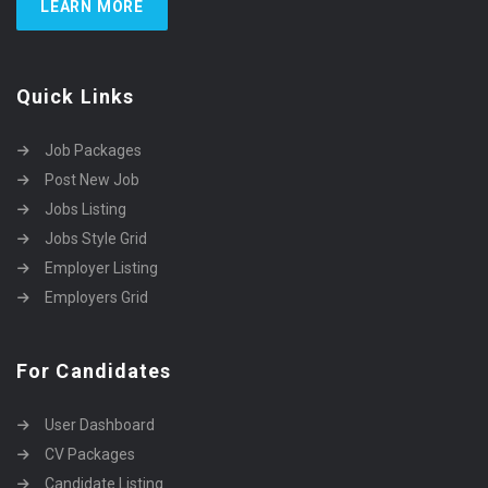
LEARN MORE
Quick Links
Job Packages
Post New Job
Jobs Listing
Jobs Style Grid
Employer Listing
Employers Grid
For Candidates
User Dashboard
CV Packages
Candidate Listing