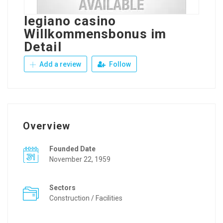
legiano casino
Willkommensbonus im
Detail
Add a review
Follow
Overview
Founded Date
November 22, 1959
Sectors
Construction / Facilities