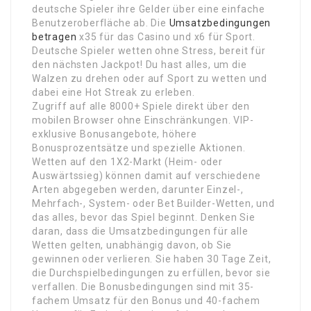
deutsche Spieler ihre Gelder über eine einfache
Benutzeroberfläche ab. Die
Umsatzbedingungen
betragen
x35 für das Casino und x6 für Sport.
Deutsche Spieler wetten ohne Stress, bereit für
den nächsten Jackpot! Du hast alles, um die
Walzen zu drehen oder auf Sport zu wetten und
dabei eine Hot Streak zu erleben.
Zugriff auf alle 8000+ Spiele direkt über den
mobilen Browser ohne Einschränkungen. VIP-
exklusive Bonusangebote, höhere
Bonusprozentsätze und spezielle Aktionen.
Wetten auf den 1X2-Markt (Heim- oder
Auswärtssieg) können damit auf verschiedene
Arten abgegeben werden, darunter Einzel-,
Mehrfach-, System- oder Bet Builder-Wetten, und
das alles, bevor das Spiel beginnt. Denken Sie
daran, dass die Umsatzbedingungen für alle
Wetten gelten, unabhängig davon, ob Sie
gewinnen oder verlieren. Sie haben 30 Tage Zeit,
die Durchspielbedingungen zu erfüllen, bevor sie
verfallen. Die Bonusbedingungen sind mit 35-
fachem Umsatz für den Bonus und 40-fachem