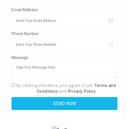
Email Address:
Phone Number:
Message:
By clicking checkbox, you agree to our
Terms and
Conditions
and
Privacy Policy