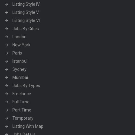
Listing Style IV
Listing Style V
Listing Style VI
Jobs By Cities
London
New York
Paris
Istanbul
Sydney
Mumbai
Jobs By Types
Freelance
Full Time
Part Time
Temporary
Listing With Map
Jobs Details