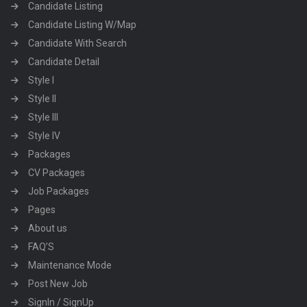
Candidate Listing
Candidate Listing W/Map
Candidate With Search
Candidate Detail
Style I
Style II
Style III
Style IV
Packages
CV Packages
Job Packages
Pages
About us
FAQ’S
Maintenance Mode
Post New Job
SignIn / SignUp