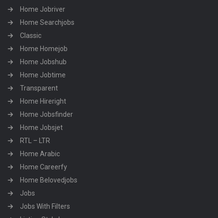
Home Jobriver
Home Searchjobs
Classic
Home Homejob
Home Jobshub
Home Jobtime
Transparent
Home Hireright
Home Jobsfinder
Home Jobsjet
RTL – LTR
Home Arabic
Home Careerfy
Home Belovedjobs
Jobs
Jobs With Filters