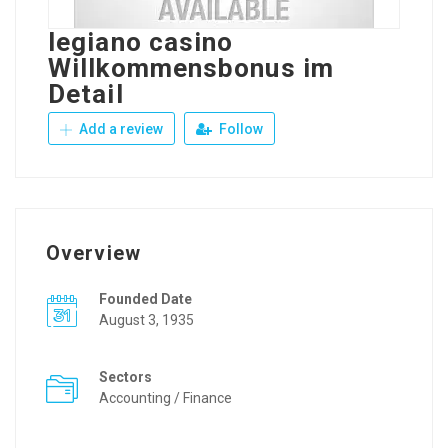
legiano casino
Willkommensbonus im
Detail
Add a review
Follow
Overview
Founded Date
August 3, 1935
Sectors
Accounting / Finance