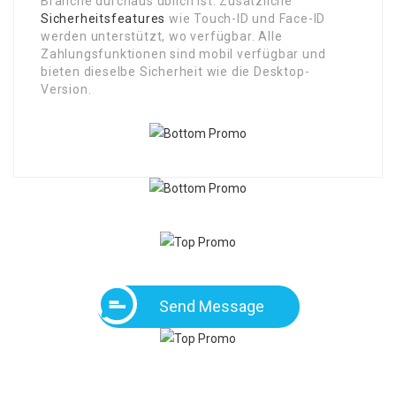
Branche durchaus üblich ist. Zusätzliche
Sicherheitsfeatures
wie Touch-ID und Face-ID
werden unterstützt, wo verfügbar. Alle
Zahlungsfunktionen sind mobil verfügbar und
bieten dieselbe Sicherheit wie die Desktop-
Version.
Send Message