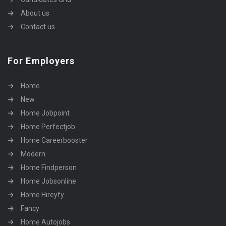
About us
Contact us
For Employers
Home
New
Home Jobpoint
Home Perfectjob
Home Careerbooster
Modern
Home Findperson
Home Jobsonline
Home Hireyfy
Fancy
Home Autojobs