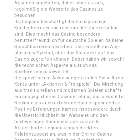
Aktionen angeboten, daher lohnt es sich,
regelmäßig die Webseite des Casinos zu
besuchen.
Ja, Legiano beschäftigt deutschsprachige
Kundenbetreuer, die rund um die Uhr verfügbar
sind. Dies macht das Casino besonders
benutzerfreundlich für deutsche Spieler, da keine
Sprachbarrieren bestehen. Dies erstellt ein App-
ähnliches Symbol, über das Sie direkt auf das
Casino zugreifen können. Dabei haben wir sowohl
die technischen Aspekte als auch das
Spielererlebnis bewertet.
Die spezifischen Anweisungen finden Sie in Ihrem
Konto unter „Aktionen & Freispiele”. Die Mischung
aus traditionellen und modernen Spielen schafft
ein ausgeglichenes Casinoerlebnis, das sowohl für
Neulinge als auch erfahrene Hasen spannend ist.
Positive Erfahrungen kamen insbesondere durch
die Übersichtlichkeit der Webseite und den
hochwertigen Kundenservice zustande.
Aktuell bietet Legiano keinen direkten
Telefonsupport an, was in der Online-Casino-