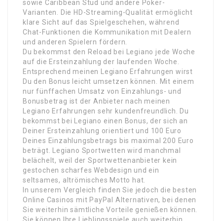
sowie Caribbean Stud und andere Poker-
Varianten. Die HD-Streaming-Qualität ermöglicht
klare Sicht auf das Spielgeschehen, während
Chat-Funktionen die Kommunikation mit Dealern
und anderen Spielern fördern.
Du bekommst den Reload bei Legiano jede Woche
auf die Ersteinzahlung der laufenden Woche.
Entsprechend meinen Legiano Erfahrungen wirst
Du den Bonus leicht umsetzen können. Mit einem
nur fünffachen Umsatz von Einzahlungs- und
Bonusbetrag ist der Anbieter nach meinen
Legiano Erfahrungen sehr kundenfreundlich. Du
bekommst bei Legiano einen Bonus, der sich an
Deiner Ersteinzahlung orientiert und 100 Euro
Deines Einzahlungsbetrags bis maximal 200 Euro
beträgt. Legiano Sportwetten wird manchmal
belächelt, weil der Sportwettenanbieter kein
gestochen scharfes Webdesign und ein
seltsames, altrömisches Motto hat.
In unserem Vergleich finden Sie jedoch die besten
Online Casinos mit PayPal Alternativen, bei denen
Sie weiterhin sämtliche Vorteile genießen können.
Sie können Ihre Lieblingsspiele auch weiterhin