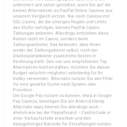
unlimitiert und sicher genießen, wenn Sie auf die
besten Alternativen zu PayPal Online Casinos aus
unserem Vergleich setzen. Nur noch Casinos mit
GGL-Lizenz, die die strengen Regeln und Limits
des GlüStv befolgen, können PayPal Casino
Zahlungen anbieten. Allerdings entstehen diese
Kosten nicht im Casino, sondern beim
Zahlungsanbieter. Das bedeutet, dass Ihnen
weder der Zahlungsdienst selbst, noch der
Glücksspielanbieter zusätzliche Kosten in
Rechnung stellt. Den von uns empfohlenen Top
Alternativen Geld einzahlen, möchten Sie dieses
Budget natürlich möglichst vollständig für Ihr
Hobby verwenden. Alternativ nutzen Sie den Filter
für eine gezielte Suche nach Spielen oder
Providern.
Um Google Pay nutzen zu können, etwa in Google
Pay Casinos, benötigen Sie ein Android Handy.
Alternativ dazu können Sie allerdings auch –
ähnlich wie bei der Paysafecard – CashtoCode in
einer Verkaufsstelle erwerben und den
dazugehörigen Barcode für Einzahlungen nutzen.