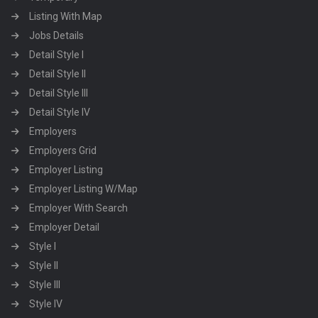
Listing With Map
Jobs Details
Detail Style I
Detail Style II
Detail Style III
Detail Style IV
Employers
Employers Grid
Employer Listing
Employer Listing W/Map
Employer With Search
Employer Detail
Style I
Style II
Style III
Style IV