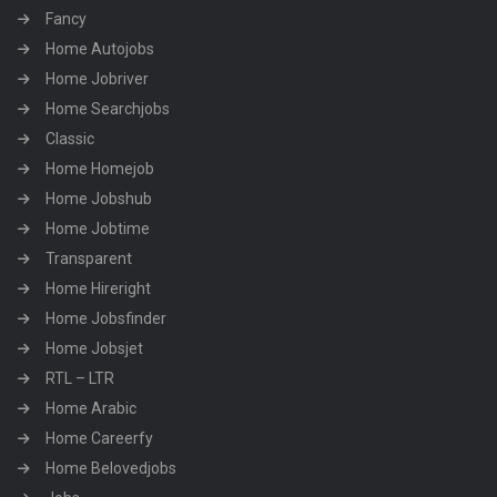
Fancy
Home Autojobs
Home Jobriver
Home Searchjobs
Classic
Home Homejob
Home Jobshub
Home Jobtime
Transparent
Home Hireright
Home Jobsfinder
Home Jobsjet
RTL – LTR
Home Arabic
Home Careerfy
Home Belovedjobs