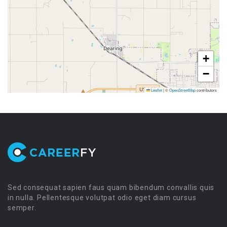
+
−
Leaflet
|
©
OpenStreetMap
contributors
Sed consequat sapien faus quam bibendum convallis quis
in nulla. Pellentesque volutpat odio eget diam cursus
semper.