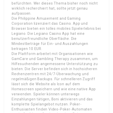
befürchten. Wer dieses Thema bisher noch nicht
wirklich recherchiert hat, sollte jetzt genau
aufpassen.
Die Philippine Amusement and Gaming
Corporation lizenziert das Casino. App und
Browser bieten ein tolles mobiles Spielerlebnis bei
Legiano. Die Legiano Casino App hat eine
benutzerfreundliche Oberfläche. Die
Mindestbeträge für Ein- und Auszahlungen
betragen 10 EUR.
Die Plattform arbeitet mit Organisationen wie
GamCare und Gambling Therapy zusammen, um
Hilfesuchenden angemessene Unterstützung zu
bieten. Die Server befinden sich in hochsicheren
Rechenzentren mit 24/7-Überwachung und
regelmäßigen Backups. Für schnelleren Zugriff
lässt sich die Website als Icon auf dem
Homescreen speichern und wie eine native App
verwenden. Spieler können unterwegs
Einzahlungen tätigen, Boni aktivieren und das
komplette Spielangebot nutzen. Poker-
Enthusiasten finden Video-Poker-Automaten