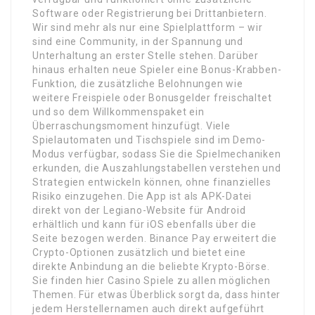
Software oder Registrierung bei Drittanbietern.
Wir sind mehr als nur eine Spielplattform – wir
sind eine Community, in der Spannung und
Unterhaltung an erster Stelle stehen. Darüber
hinaus erhalten neue Spieler eine Bonus-Krabben-
Funktion, die zusätzliche Belohnungen wie
weitere Freispiele oder Bonusgelder freischaltet
und so dem Willkommenspaket ein
Überraschungsmoment hinzufügt. Viele
Spielautomaten und Tischspiele sind im Demo-
Modus verfügbar, sodass Sie die Spielmechaniken
erkunden, die Auszahlungstabellen verstehen und
Strategien entwickeln können, ohne finanzielles
Risiko einzugehen. Die App ist als APK-Datei
direkt von der Legiano-Website für Android
erhältlich und kann für iOS ebenfalls über die
Seite bezogen werden. Binance Pay erweitert die
Crypto-Optionen zusätzlich und bietet eine
direkte Anbindung an die beliebte Krypto-Börse.
Sie finden hier Casino Spiele zu allen möglichen
Themen. Für etwas Überblick sorgt da, dass hinter
jedem Herstellernamen auch direkt aufgeführt