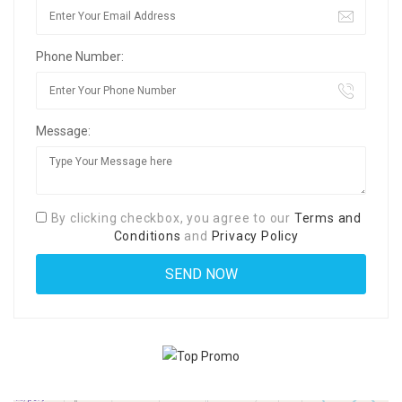
Phone Number:
Message:
By clicking checkbox, you agree to our
Terms and
Conditions
and
Privacy Policy