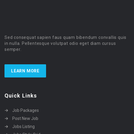
Sed consequat sapien faus quam bibendum convallis quis
in nulla. Pellentesque volutpat odio eget diam cursus
semper.
LEARN MORE
Quick Links
Job Packages
Post New Job
Jobs Listing