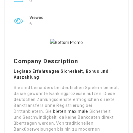
0
Viewed
6
Company Description
Legiano Erfahrungen Sicherheit, Bonus und
Auszahlung
Sie sind besonders bei deutschen Spielern beliebt,
da sie gewohnte Bankingprozesse nutzen. Diese
deutschen Zahlungsdienste ermöglichen direkte
Banktransfers ohne Registrierung bei
Drittanbietern. Sie
bieten maximale
Sicherheit
und Geschwindigkeit, da keine Bankdaten direkt
übertragen werden. Von traditionellen
Banküberweisungen bis hin zu modernen