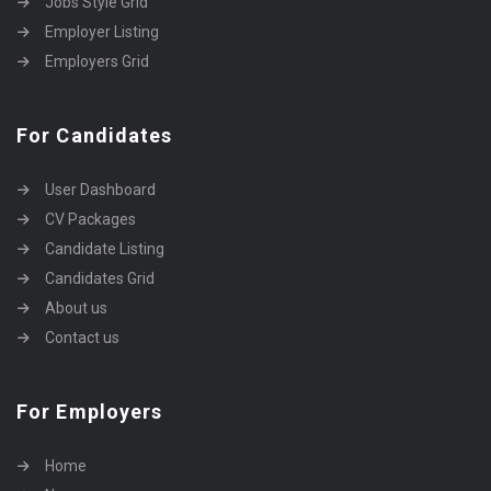
Jobs Style Grid
Employer Listing
Employers Grid
For Candidates
User Dashboard
CV Packages
Candidate Listing
Candidates Grid
About us
Contact us
For Employers
Home