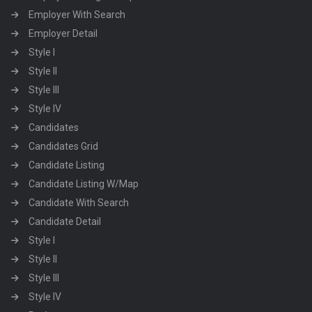
Employer With Search
Employer Detail
Style I
Style II
Style III
Style IV
Candidates
Candidates Grid
Candidate Listing
Candidate Listing W/Map
Candidate With Search
Candidate Detail
Style I
Style II
Style III
Style IV