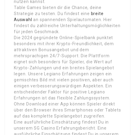
nutzen kannst.
Table Games bieten dir die Chance, deine
Strategie zu testen. Du findest eine
breite
Auswahl
an spannenden Spielautomaten. Hier
findest du zahlreiche Unterhaltungsmöglichkeiten
für jeden Geschmack.
Die 2024 gegründete Online-Spielbank punktet
besonders mit ihrer Krypto-Freundlichkeit, dem
attraktiven Bonusangebot und dem
mehrsprachigen 24/7-Support. Die Plattform
eignet sich besonders für Spieler, die Wert auf
Krypto-Zahlungen und ein breites Spielangebot
legen. Unsere Legiano Erfahrungen zeigen ein
gemischtes Bild mit vielen positiven, aber auch
einigen verbesserungswürdigen Aspekten. Ein
entscheidender Faktor für positive Legiano
Erfahrungen ist das flexible Zahlungssystem.
Ohne Download einer App können Spieler direkt
über den Browser ihres Smartphones oder Tablets
auf das komplette Spielangebot zugreifen.
Eine ausführliche Einschätzung findest Du in
unserem SG Casino Erfahrungsbericht. Eine
ausführliche Einschätzung findest Du in unserem