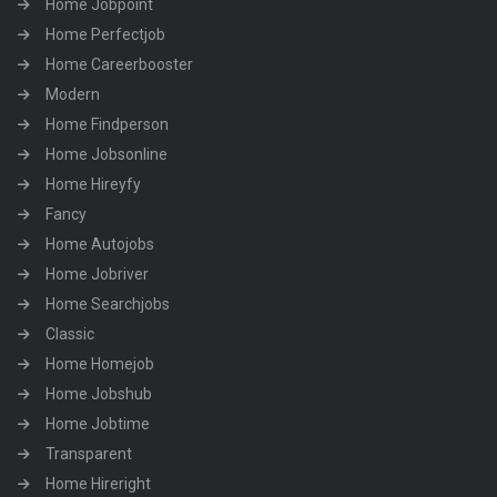
Home Jobpoint
Home Perfectjob
Home Careerbooster
Modern
Home Findperson
Home Jobsonline
Home Hireyfy
Fancy
Home Autojobs
Home Jobriver
Home Searchjobs
Classic
Home Homejob
Home Jobshub
Home Jobtime
Transparent
Home Hireright