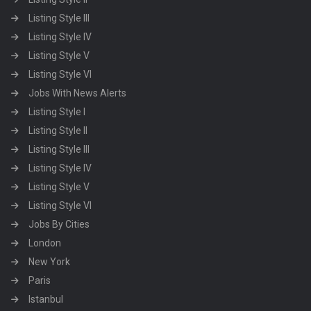
Listing Style III
Listing Style IV
Listing Style V
Listing Style VI
Jobs With News Alerts
Listing Style I
Listing Style II
Listing Style III
Listing Style IV
Listing Style V
Listing Style VI
Jobs By Cities
London
New York
Paris
Istanbul