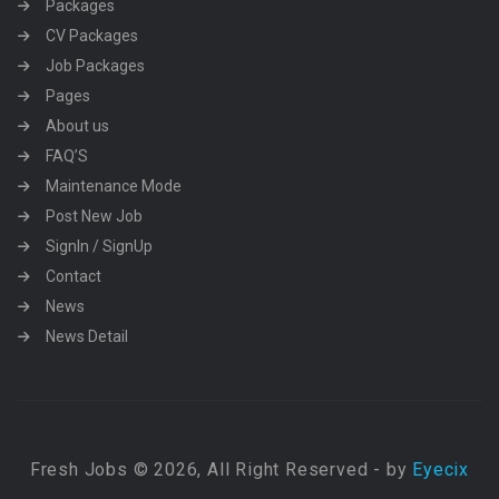
Packages
CV Packages
Job Packages
Pages
About us
FAQ’S
Maintenance Mode
Post New Job
SignIn / SignUp
Contact
News
News Detail
Fresh Jobs © 2026, All Right Reserved - by
Eyecix