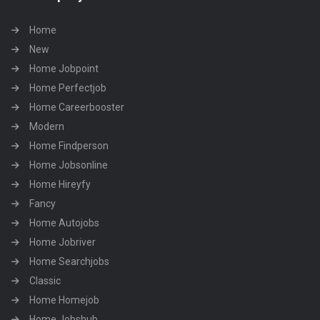
Home
New
Home Jobpoint
Home Perfectjob
Home Careerbooster
Modern
Home Findperson
Home Jobsonline
Home Hireyfy
Fancy
Home Autojobs
Home Jobriver
Home Searchjobs
Classic
Home Homejob
Home Jobshub