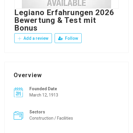
Legiano Erfahrungen 2026
Bewertung & Test mit
Bonus
Add a review
Follow
Overview
Founded Date
March 12, 1913
Sectors
Construction / Facilities