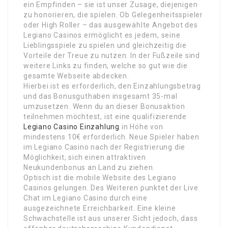
ein Empfinden – sie ist unser Zusage, diejenigen
zu honorieren, die spielen. Ob Gelegenheitsspieler
oder High Roller – das ausgewählte Angebot des
Legiano Casinos ermöglicht es jedem, seine
Lieblingsspiele zu spielen und gleichzeitig die
Vorteile der Treue zu nutzen. In der Fußzeile sind
weitere Links zu finden, welche so gut wie die
gesamte Webseite abdecken.
Hierbei ist es erforderlich, den Einzahlungsbetrag
und das Bonusguthaben insgesamt 35-mal
umzusetzen. Wenn du an dieser Bonusaktion
teilnehmen möchtest, ist eine qualifizierende
Legiano Casino Einzahlung
in Höhe von
mindestens 10€ erforderlich. Neue Spieler haben
im Legiano Casino nach der Registrierung die
Möglichkeit, sich einen attraktiven
Neukundenbonus an Land zu ziehen.
Optisch ist die mobile Website des Legiano
Casinos gelungen. Des Weiteren punktet der Live
Chat im Legiano Casino durch eine
ausgezeichnete Erreichbarkeit. Eine kleine
Schwachstelle ist aus unserer Sicht jedoch, dass