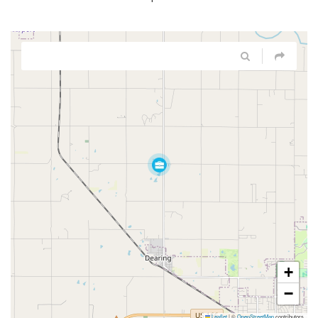
+
−
Leaflet
|
©
OpenStreetMap
contributors