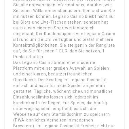
Sie alle notwendigen Informationen darüber, wie
Sie einen Willkommensbonus erhalten und wie Sie
ihn nutzen können. Legiano Casino bleibt nicht nur
bei Slots und Live-Tischen stehen, sondern hat
auch einen eigenen Sportwettenbereich
eingebaut. Der Kundensupport von Legiano Casino
ist rund um die Uhr verfügbar und bietet mehrere
Kontaktmöglichkeiten. Sie steigen in der Rangliste
auf, da Sie für jeden 1 EUR, den Sie setzen, 1
Punkt erhalten.
Das Legiano Casino bietet eine moderne
Plattform mit einer großen Auswahl an Spielen
und einer klaren, benutzerfreundlichen
Oberfläche. Der Einstieg im Legiano Casino ist
einfach und auch für neue Spieler angenehm
gestaltet. Tägliche, wöchentliche und monatliche
Einzahlungslimits lassen sich jederzeit im
Kundenkonto festlegen. Für Spieler, die häufig
unterwegs spielen, empfiehlt es sich, die
Webseite auf dem Startbildschirm zu speichern
(PWA-ähnliches Verhalten in modernen
Browsern). Im Legiano Casino ist Freiheit nicht nur