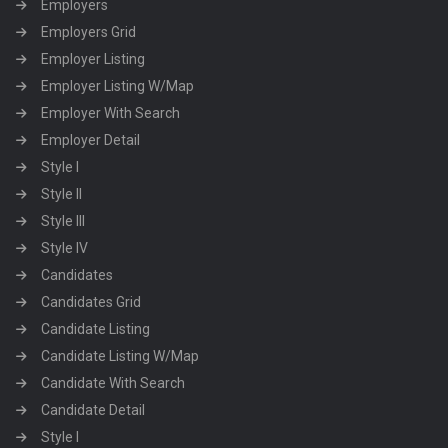
Employers
Employers Grid
Employer Listing
Employer Listing W/Map
Employer With Search
Employer Detail
Style I
Style II
Style III
Style IV
Candidates
Candidates Grid
Candidate Listing
Candidate Listing W/Map
Candidate With Search
Candidate Detail
Style I