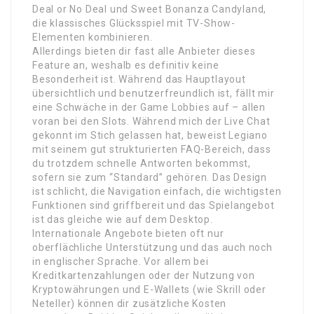
Deal or No Deal und Sweet Bonanza Candyland,
die klassisches Glücksspiel mit TV-Show-
Elementen kombinieren.
Allerdings bieten dir fast alle Anbieter dieses
Feature an, weshalb es definitiv keine
Besonderheit ist. Während das Hauptlayout
übersichtlich und benutzerfreundlich ist, fällt mir
eine Schwäche in der Game Lobbies auf – allen
voran bei den Slots. Während mich der Live Chat
gekonnt im Stich gelassen hat, beweist Legiano
mit seinem gut strukturierten FAQ-Bereich, dass
du trotzdem schnelle Antworten bekommst,
sofern sie zum “Standard” gehören. Das Design
ist schlicht, die Navigation einfach, die wichtigsten
Funktionen sind griffbereit und das Spielangebot
ist das gleiche wie auf dem Desktop.
Internationale Angebote bieten oft nur
oberflächliche Unterstützung und das auch noch
in englischer Sprache. Vor allem bei
Kreditkartenzahlungen oder der Nutzung von
Kryptowährungen und E-Wallets (wie Skrill oder
Neteller) können dir zusätzliche Kosten