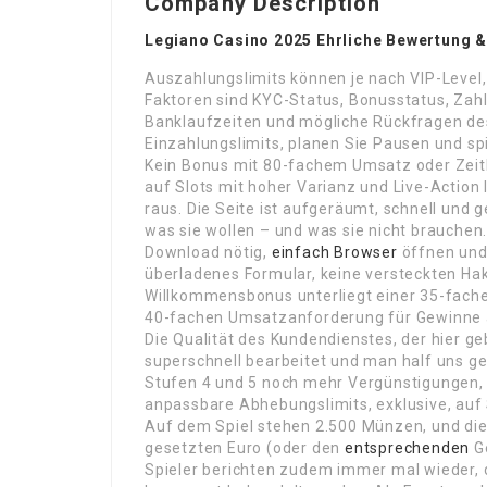
Company Description
Legiano Casino 2025 Ehrliche Bewertung 
Auszahlungslimits können je nach VIP-Level,
Faktoren sind KYC-Status, Bonusstatus, Za
Banklaufzeiten und mögliche Rückfragen des
Einzahlungslimits, planen Sie Pausen und sp
Kein Bonus mit 80-fachem Umsatz oder Zeitlim
auf Slots mit hoher Varianz und Live-Action
raus. Die Seite ist aufgeräumt, schnell und g
was sie wollen – und was sie nicht brauchen.
Download nötig,
einfach Browser
öffnen und 
überladenes Formular, keine versteckten Hake
Willkommensbonus unterliegt einer 35-fach
40-fachen Umsatzanforderung für Gewinne a
Die Qualität des Kundendienstes, der hier g
superschnell bearbeitet und man half uns ge
Stufen 4 und 5 noch mehr Vergünstigungen,
anpassbare Abhebungslimits, exklusive, au
Auf dem Spiel stehen 2.500 Münzen, und di
gesetzten Euro (oder den
entsprechenden
Ge
Spieler berichten zudem immer mal wieder, 