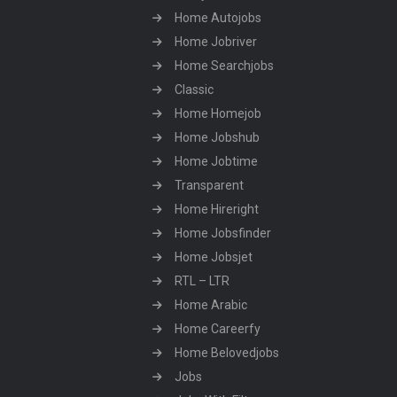
Home Autojobs
Home Jobriver
Home Searchjobs
Classic
Home Homejob
Home Jobshub
Home Jobtime
Transparent
Home Hireright
Home Jobsfinder
Home Jobsjet
RTL – LTR
Home Arabic
Home Careerfy
Home Belovedjobs
Jobs