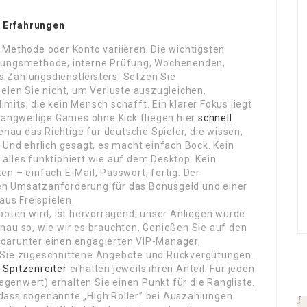
& Erfahrungen
 Methode oder Konto variieren. Die wichtigsten
hlungsmethode, interne Prüfung, Wochenenden,
 Zahlungsdienstleisters. Setzen Sie
ielen Sie nicht, um Verluste auszugleichen.
its, die kein Mensch schafft. Ein klarer Fokus liegt
 langweilige Games ohne Kick fliegen hier
schnell
enau das Richtige für deutsche Spieler, die wissen,
 Und ehrlich gesagt, es macht einfach Bock. Kein
alles funktioniert wie auf dem Desktop. Kein
n – einfach E-Mail, Passwort, fertig. Der
en Umsatzanforderung für das Bonusgeld und einer
us Freispielen.
eboten wird, ist hervorragend; unser Anliegen wurde
nau so, wie wir es brauchten. Genießen Sie auf den
 darunter einen engagierten VIP-Manager,
f Sie zugeschnittene Angebote und Rückvergütungen.
e
Spitzenreiter
erhalten jeweils ihren Anteil. Für jeden
genwert) erhalten Sie einen Punkt für die Rangliste.
dass sogenannte „High Roller” bei Auszahlungen