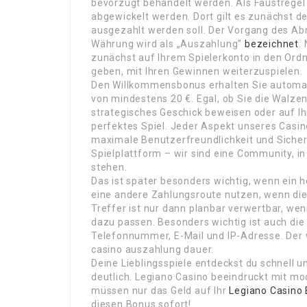
bevorzugt behandelt werden. Als Faustregel 
abgewickelt werden. Dort gilt es zunächst d
ausgezahlt werden soll. Der Vorgang des Abr
Währung wird als „Auszahlung”
bezeichnet
.
zunächst auf Ihrem Spielerkonto in den Ord
geben, mit Ihren Gewinnen weiterzuspielen.
Den Willkommensbonus erhalten Sie automati
von mindestens 20 €. Egal, ob Sie die Walze
strategisches Geschick beweisen oder auf Ihr
perfektes Spiel. Jeder Aspekt unseres Casin
maximale Benutzerfreundlichkeit und Sicherh
Spielplattform – wir sind eine Community, i
stehen.
Das ist später besonders wichtig, wenn ein 
eine andere Zahlungsroute nutzen, wenn die
Treffer ist nur dann planbar verwertbar, we
dazu passen. Besonders wichtig ist auch die
Telefonnummer, E-Mail und IP-Adresse. Der wi
casino auszahlung dauer.
Deine Lieblingsspiele entdeckst du schnell u
deutlich. Legiano Casino beeindruckt mit m
müssen nur das Geld auf Ihr
Legiano Casino
diesen Bonus sofort!