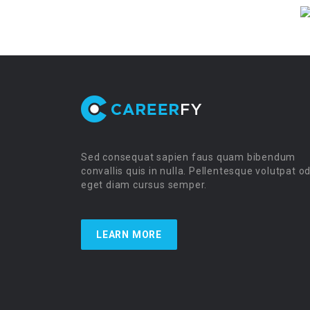
Sed consequat sapien faus quam bibendum
convallis quis in nulla. Pellentesque volutpat o
eget diam cursus semper.
LEARN MORE