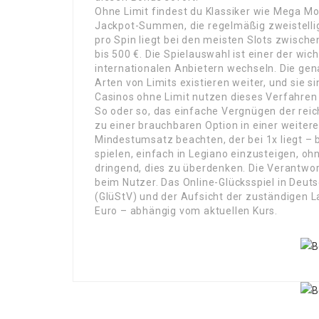
Ohne Limit findest du Klassiker wie Mega Mo
Jackpot-Summen, die regelmäßig zweistellig
pro Spin liegt bei den meisten Slots zwischen
bis 500 €. Die Spielauswahl ist einer der wi
internationalen Anbietern wechseln. Die ge
Arten von Limits existieren weiter, und sie s
Casinos ohne Limit nutzen dieses Verfahren 
So oder so, das einfache Vergnügen der reic
zu einer brauchbaren Option in einer weiter
Mindestumsatz beachten, der bei 1x liegt –
spielen, einfach in Legiano einzusteigen, oh
dringend, dies zu überdenken. Die Verantwo
beim Nutzer. Das Online-Glücksspiel in Deut
(GlüStV) und der Aufsicht der zuständigen L
Euro – abhängig vom aktuellen Kurs.