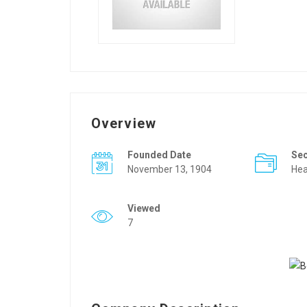
Overview
Founded Date
Se
November 13, 1904
Hea
Viewed
7