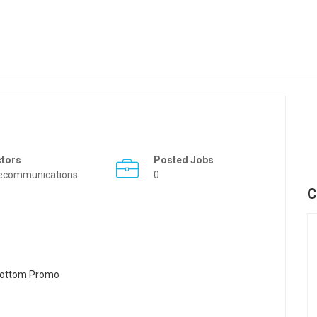
ctors
Posted Jobs
ecommunications
0
C