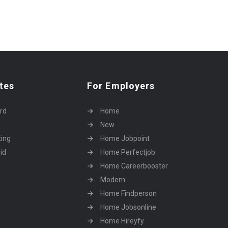
tes
For Employers
rd
Home
New
ting
Home Jobpoint
id
Home Perfectjob
Home Careerbooster
Modern
Home Findperson
Home Jobsonline
Home Hireyfy