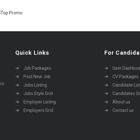
Quick Links
For Candida
Job Packages
User Dashboa
Post New Job
CV Packages
dio
Jobs Listing
Candidate Lis
Jobs Style Grid
Candidates Gr
Employer Listing
About us
Employers Grid
Contact us