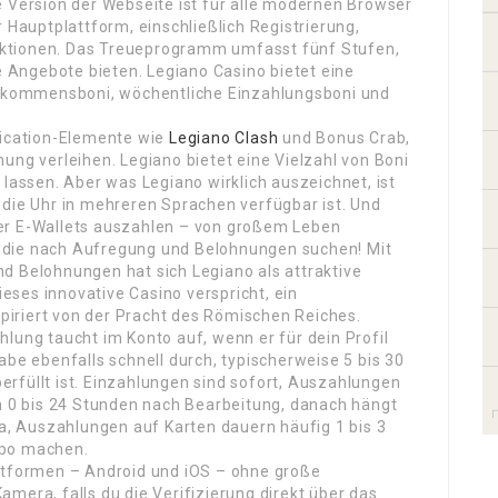
e Version der Webseite ist für alle modernen Browser
r Hauptplattform, einschließlich Registrierung,
ktionen. Das Treueprogramm umfasst fünf Stufen,
ve Angebote bieten. Legiano Casino bietet eine
illkommensboni, wöchentliche Einzahlungsboni und
fication-Elemente wie
Legiano Clash
und Bonus Crab,
ung verleihen. Legiano bietet eine Vielzahl von Boni
 lassen. Aber was Legiano wirklich auszeichnet, ist
 die Uhr in mehreren Sprachen verfügbar ist. Und
er E-Wallets auszahlen – von großem Leben
le, die nach Aufregung und Belohnungen suchen! Mit
d Belohnungen hat sich Legiano als attraktive
Dieses innovative Casino verspricht, ein
nspiriert von der Pracht des Römischen Reiches.
lung taucht im Konto auf, wenn er für dein Profil
abe ebenfalls schnell durch, typischerweise 5 bis 30
rfüllt ist. Einzahlungen sind sofort, Auszahlungen
on 0 bis 24 Stunden nach Bearbeitung, danach hängt
da, Auszahlungen auf Karten dauern häufig 1 bis 3
mpo machen.
attformen – Android und iOS – ohne große
mera, falls du die Verifizierung direkt über das