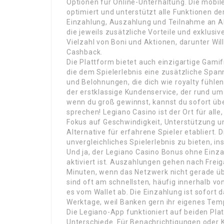
Optionen für Online-Unterhaltung. Die mobil
optimiert und unterstützt alle Funktionen de
Einzahlung, Auszahlung und Teilnahme an A
die jeweils zusätzliche Vorteile und exklusi
Vielzahl von Boni und Aktionen, darunter W
Cashback.
Die Plattform bietet auch einzigartige Gami
die dem Spielerlebnis eine zusätzliche Spann
und Belohnungen, die dich wie royalty fühlen
der erstklassige Kundenservice, der rund um
wenn du groß gewinnst, kannst du sofort üb
sprechen! Legiano Casino ist der Ort für al
Fokus auf Geschwindigkeit, Unterstützung un
Alternative für erfahrene Spieler etabliert. 
unvergleichliches Spielerlebnis zu bieten, i
Und ja, der Legiano Casino Bonus ohne Einzah
aktiviert ist. Auszahlungen gehen nach Freig
Minuten, wenn das Netzwerk nicht gerade übe
sind oft am schnellsten, häufig innerhalb v
es vom Wallet ab. Die Einzahlung ist sofort 
Werktage, weil Banken gern ihr eigenes Te
Die Legiano-App funktioniert auf beiden Pl
Unterschiede. Für Benachrichtigungen oder Ka