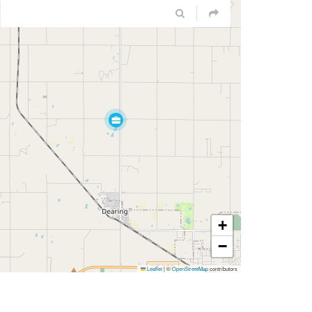
+
−
Leaflet
|
©
OpenStreetMap
contributors