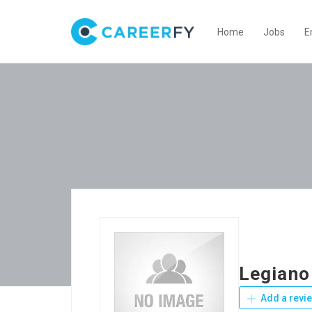
Home
Jobs
E
Legiano
Add a revi