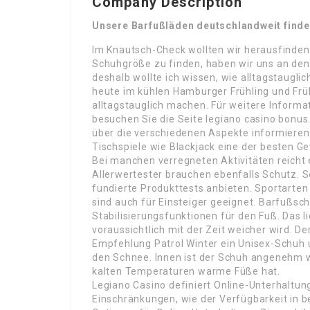
Company Description
Unsere Barfußläden deutschlandweit find
Im Knautsch-Check wollten wir herausfinden,
Schuhgröße zu finden, haben wir uns an den 
deshalb wollte ich wissen, wie alltagstaugl
heute im kühlen Hamburger Frühling und Frü
alltagstauglich machen. Für weitere Inform
besuchen Sie die Seite legiano casino bonus
über die verschiedenen Aspekte informieren
Tischspiele wie Blackjack eine der besten G
Bei manchen verregneten Aktivitäten reicht 
Allerwertester brauchen ebenfalls Schutz. So
fundierte Produkttests anbieten. Sportarte
sind auch für Einsteiger geeignet. Barfußsch
Stabilisierungsfunktionen für den Fuß. Das l
voraussichtlich mit der Zeit weicher wird. D
Empfehlung Patrol Winter ein Unisex-Schuh un
den Schnee. Innen ist der Schuh angenehm 
kalten Temperaturen warme Füße hat.
Legiano Casino definiert Online-Unterhaltung
Einschränkungen, wie der Verfügbarkeit in b