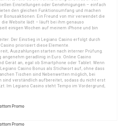
ziellen Einstellungen oder Genehmigungen – einfach
bieten den gleichen Funktionsumfang und machen
er Bonusaktionen. Ein Freund von mir verwendet die
 die Website lädt – läuft bei ihm genauso
t seit einigen Wochen auf meinem iPhone und bin
eiter. Der Einstieg in Legiano Casino erfolgt durch
Casino priorisiert diese Elemente.
ereit, Auszahlungen starten nach interner Prüfung.
 angenehm geradlinig in Euro. Online Casino
und Gerät an, egal ob Smartphone oder Tablet. Wenn
 Legiano Casino Bonus als Stichwort auf, ohne dass
anchen Tischen sind Nebenwetten möglich, bei
 sind verständlich aufbereitet, sodass du nicht erst
tzt. Im Legiano Casino steht Tempo im Vordergrund,