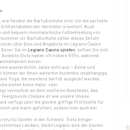
en
 wie flexibel die Barfußschuhe sind. Um die perfekte
Größentabellen der Hersteller orientiert. Auch
ich und bequem minimalistische Fußbekleidung von
hsommer ist. Barfußschuhe sollen dieses Gefühl
ationen über Boni und Angebote im Legiano Casino
. Bevor Sie im
Legiano Casino spielen
, sollten Sie sich
. Beliebte Slots haben oft höhere RTPs, während
ewinnchancen bieten.
eine wasserdichte Jacke nicht aus – Beine und
 können wir Ihnen weiterhin kostenlos unab­hän­gige,
n wie Yoga, die meistens barfuß ausgeübt werden,
uhe bieten keine Halte- oder
iegt vermutlich an dem steiferen Kunstleder, das
er Feelgrounds Chelsea ist wie unsere Unisex-
d verfügt über die gleiche griffige Profilsohle für
weich und warm gefüttert, sodass man auch bei
 neu für Spieler in der Schweiz. Trotz einiger
estimmten Ländern, bleibt Legiano eine der besten