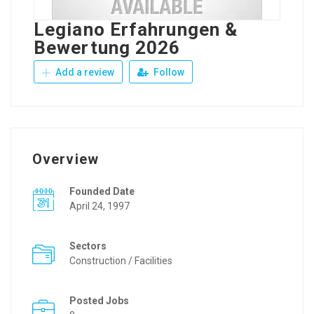
Legiano Erfahrungen &
Bewertung 2026
Add a review
Follow
Overview
Founded Date
April 24, 1997
Sectors
Construction / Facilities
Posted Jobs