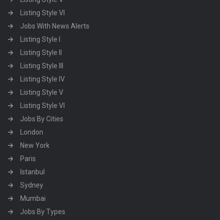
Listing Style VI
Jobs With News Alerts
Listing Style I
Listing Style II
Listing Style III
Listing Style IV
Listing Style V
Listing Style VI
Jobs By Cities
London
New York
Paris
Istanbul
Sydney
Mumbai
Jobs By Types