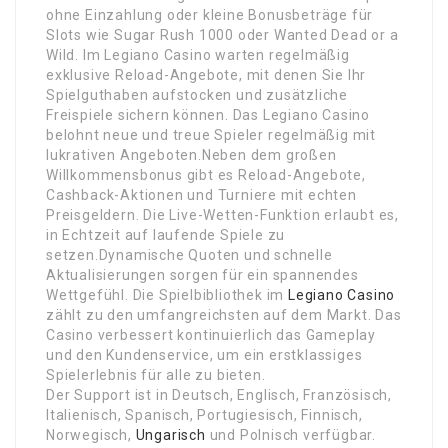
ohne Einzahlung oder kleine Bonusbeträge für
Slots wie Sugar Rush 1000 oder Wanted Dead or a
Wild. Im Legiano Casino warten regelmäßig
exklusive Reload-Angebote, mit denen Sie Ihr
Spielguthaben aufstocken und zusätzliche
Freispiele sichern können. Das Legiano Casino
belohnt neue und treue Spieler regelmäßig mit
lukrativen Angeboten.Neben dem großen
Willkommensbonus gibt es Reload-Angebote,
Cashback-Aktionen und Turniere mit echten
Preisgeldern. Die Live-Wetten-Funktion erlaubt es,
in Echtzeit auf laufende Spiele zu
setzen.Dynamische Quoten und schnelle
Aktualisierungen sorgen für ein spannendes
Wettgefühl. Die Spielbibliothek im
Legiano Casino
zählt zu den umfangreichsten auf dem Markt. Das
Casino verbessert kontinuierlich das Gameplay
und den Kundenservice, um ein erstklassiges
Spielerlebnis für alle zu bieten.
Der Support ist in Deutsch, Englisch, Französisch,
Italienisch, Spanisch, Portugiesisch, Finnisch,
Norwegisch,
Ungarisch
und Polnisch verfügbar.