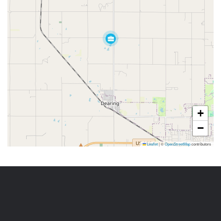
+
−
Leaflet
|
©
OpenStreetMap
contributors