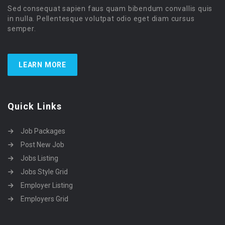
Sed consequat sapien faus quam bibendum convallis quis
in nulla. Pellentesque volutpat odio eget diam cursus
semper.
LEARN MORE
Quick Links
Job Packages
Post New Job
Jobs Listing
Jobs Style Grid
Employer Listing
Employers Grid