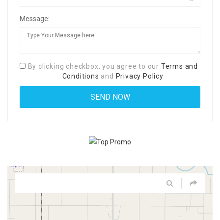
Message:
By clicking checkbox, you agree to our
Terms and
Conditions
and
Privacy Policy