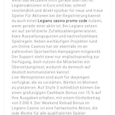
wenn das Netzwerk nicht gerade überfüllt ist.
Legianoaktionen in Euro sind klar, schnell
verständlich und direkt spürbar für neue und treue
Spieler Für Aktionen bei der Registrierung kannst
du auch einen
Legiano casino promo code
nutzen,
wenn gerade einer aktiv ist. Bei Legiano setzen
wir auf zertifizierte Zufallszahlengeneratoren,
klare Auszahlungsquoten und nachvollziehbare
Spielregeln. Neben weitläufigen Projekten rund
um Online Casinos hat sie ebenfalls im an
zahlreichen Sportwetten-Kampagnen mitgewirkt.
Der Support steht zwar nur englischsprachig zur
Verfügung, doch nutzen die Mitarbeiter ein
Übersetzungstool, wodurch du dennoch auf
deutsch kommunizieren kannst.
Live-Wettoptionen sind auch für diejenigen
verfügbar, die es vorziehen, Wetten im Moment
zu platzieren. Auf Stufe 5 schließlich können Sie
einen großzügigen Cashback-Bonus von 15 % auf
Ihre Ausgaben erhalten, mit einem Höchstbetrag
von 3.000 €. Der Weekend Reload Bonus im
Legiano Casino ist eine fantastische Aktion, die
jede Woche für alle qualifizierten Spieler