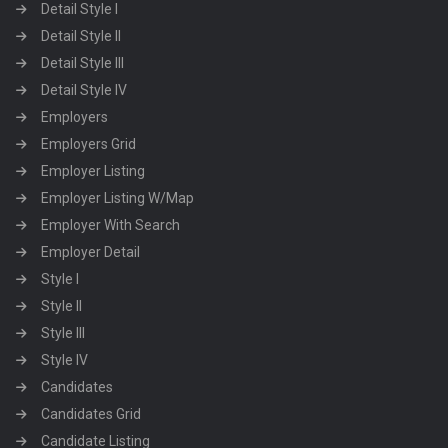
Detail Style I
Detail Style II
Detail Style III
Detail Style IV
Employers
Employers Grid
Employer Listing
Employer Listing W/Map
Employer With Search
Employer Detail
Style I
Style II
Style III
Style IV
Candidates
Candidates Grid
Candidate Listing