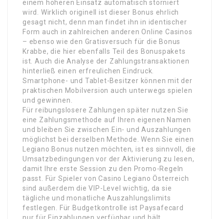
einem höheren Einsatz automatisch storniert
wird. Wirklich originell ist dieser Bonus ehrlich
gesagt nicht, denn man findet ihn in identischer
Form auch in zahlreichen anderen Online Casinos
– ebenso wie den Gratisversuch für die Bonus
Krabbe, die hier ebenfalls Teil des Bonuspakets
ist. Auch die Analyse der Zahlungstransaktionen
hinterließ einen erfreulichen Eindruck.
Smartphone- und Tablet-Besitzer können mit der
praktischen Mobilversion auch unterwegs spielen
und gewinnen.
Für reibungslosere Zahlungen später nutzen Sie
eine Zahlungsmethode auf Ihren eigenen Namen
und bleiben Sie zwischen Ein- und Auszahlungen
möglichst bei derselben Methode. Wenn Sie einen
Legiano Bonus nutzen möchten, ist es sinnvoll, die
Umsatzbedingungen vor der Aktivierung zu lesen,
damit Ihre erste Session zu den Promo-Regeln
passt. Für Spieler von Casino Legiano Österreich
sind außerdem die VIP-Level wichtig, da sie
tägliche und monatliche Auszahlungslimits
festlegen. Für Budgetkontrolle ist Paysafecard
nur für Einzahlungen verfügbar und hält