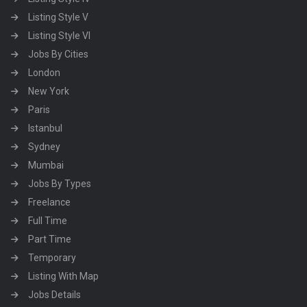
Listing Style V
Listing Style VI
Jobs By Cities
London
New York
Paris
Istanbul
Sydney
Mumbai
Jobs By Types
Freelance
Full Time
Part Time
Temporary
Listing With Map
Jobs Details