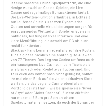
ist eine moderne Online-Spielplattform, die eine
riesige Auswahl an Casino-Spielen, ein Live-
Casino und regelmäßige Bonusaktionen bietet.
Die Live-Wetten-Funktion erlaubt es, in Echtzeit
auf laufende Spiele zu setzen.Dynamische
Quoten und schnelle Aktualisierungen sorgen für
ein spannendes Wettgefühl. Spieler erleben ein
nahtloses, leistungsstarkes Interface und eine
klare Menüführung, die sowohl am PC als auch
mobil funktioniert.
Blackjack Fans kommen ebenfalls auf ihre Kosten,
für sie gibt es nämlich eine ähnlich gute Auswahl
von 77 Tischen. Das Legiano Casino umfasst auch
ein hauseigenes Live Casino, in dem Tischspiele
wie Blackjack oder Roulette verfügbar sind. Und
falls euch das immer noch nicht genug ist, solltet
ihr mal einen Blick auf die vielen exklusiven Slots
werfen, die das Legiano Casino ebenfalls im
Portfolio gelistet hat – wie beispielsweise “River
of Styx” oder “Joker Cashpot”. Zudem dürft ihr
nur maximal 5 Euro pro Spin an einem
Spielautomaten einsetzen, da euch der Bonus bei