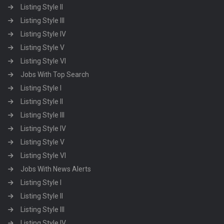
Listing Style II
Listing Style III
Listing Style IV
Listing Style V
Listing Style VI
Jobs With Top Search
Listing Style I
Listing Style II
Listing Style III
Listing Style IV
Listing Style V
Listing Style VI
Jobs With News Alerts
Listing Style I
Listing Style II
Listing Style III
Listing Style IV