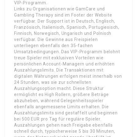
VIP-Programm.
Links zu Organisationen wie GamCare und
Gambling Therapy sind im Footer der Website
verfügbar. Der Support ist in Deutsch, Englisch,
Französisch, Italienisch, Spanisch, Portugiesisch,
Finnisch, Norwegisch, Ungarisch und Polnisch
verfügbar. Die Gewinne aus Freispielen
unterliegen ebenfalls den 35-fachen
Umsatzbedingungen. Das VIP-Programm belohnt
treue Spieler mit exklusiven Vorteilen wie
persönlichen Account-Managern und erhöhten
Auszahlungslimits. Die Transaktionen mit
digitalen Währungen erfolgen meist innerhalb von
24 Stunden, was sie zur schnellsten
Auszahlungsoption macht. Diese Struktur
ermöglicht es High Rollern, größere Beträge
abzuheben, während Gelegenheitsspieler
ebenfalls angemessene Limits erhalten. Die
Auszahlungslimits sind gestaffelt und beginnen
bei 500 EUR pro Tag für reguläre Spieler.
Auszahlungen gehen nach Freigabe ebenfalls
schnell durch, typischerweise 5 bis 30 Minuten,