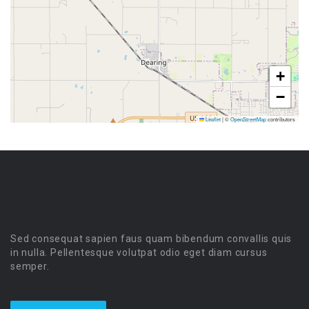
+
−
Leaflet
|
©
OpenStreetMap
contributors
Sed consequat sapien faus quam bibendum convallis quis
in nulla. Pellentesque volutpat odio eget diam cursus
semper.