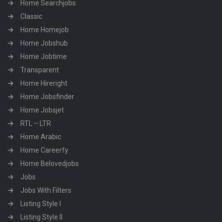
Home Searchjobs
Classic
Home Homejob
Home Jobshub
Home Jobtime
Transparent
Home Hireright
Home Jobsfinder
Home Jobsjet
RTL – LTR
Home Arabic
Home Careerfy
Home Belovedjobs
Jobs
Jobs With Filters
Listing Style I
Listing Style II