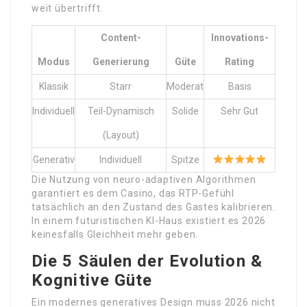
weit übertrifft.
Content-
Innovations-
Modus
Generierung
Güte
Rating
Klassik
Starr
Moderat
Basis
Individuell
Teil-Dynamisch
Solide
Sehr Gut
(Layout)
Generativ
Individuell
Spitze
Die Nutzung von neuro-adaptiven Algorithmen
garantiert es dem Casino, das RTP-Gefühl
tatsächlich an den Zustand des Gastes kalibrieren.
In einem futuristischen KI-Haus existiert es 2026
keinesfalls Gleichheit mehr geben.
Die 5 Säulen der Evolution &
Kognitive Güte
Ein modernes generatives Design muss 2026 nicht