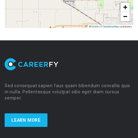
+
−
Leaflet
|
©
OpenStreetMap
contributors
Sed consequat sapien faus quam bibendum convallis quis
in nulla. Pellentesque volutpat odio eget diam cursus
semper.
LEARN MORE