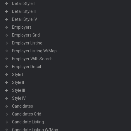
Detail Style II
Detail Style III
Detail Style IV
Employers
Employers Grid
Employer Listing
Employer Listing W/Map
Employer With Search
Employer Detail
Style I
Style II
Style III
Style IV
Candidates
Candidates Grid
Candidate Listing
Candidate Listing W/Map