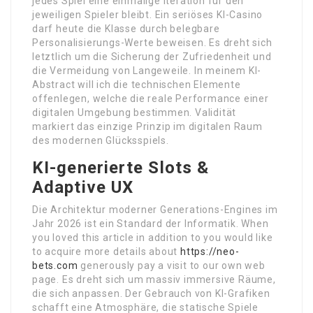
jedes Spiel eine einmalige Iteration für den
jeweiligen Spieler bleibt. Ein seriöses KI-Casino
darf heute die Klasse durch belegbare
Personalisierungs-Werte beweisen. Es dreht sich
letztlich um die Sicherung der Zufriedenheit und
die Vermeidung von Langeweile. In meinem KI-
Abstract will ich die technischen Elemente
offenlegen, welche die reale Performance einer
digitalen Umgebung bestimmen. Validität
markiert das einzige Prinzip im digitalen Raum
des modernen Glücksspiels.
KI-generierte Slots &
Adaptive UX
Die Architektur moderner Generations-Engines im
Jahr 2026 ist ein Standard der Informatik. When
you loved this article in addition to you would like
to acquire more details about
https://neo-
bets.com
generously pay a visit to our own web
page. Es dreht sich um massiv immersive Räume,
die sich anpassen. Der Gebrauch von KI-Grafiken
schafft eine Atmosphäre, die statische Spiele