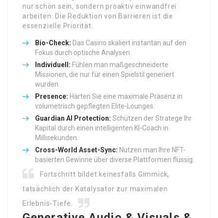
nur schön sein, sondern proaktiv einwandfrei
arbeiten. Die Reduktion von Barrieren ist die
essenzielle Priorität.
Bio-Check:
Das Casino skaliert instantan auf den
Fokus durch optische Analysen.
Individuell:
Fühlen man maßgeschneiderte
Missionen, die nur für einen Spielstil generiert
wurden.
Presence:
Härten Sie eine maximale Präsenz in
volumetrisch gepflegten Elite-Lounges.
Guardian AI Protection:
Schützen der Stratege Ihr
Kapital durch einen intelligenten KI-Coach in
Millisekunden.
Cross-World Asset-Sync:
Nutzen man Ihre NFT-
basierten Gewinne über diverse Plattformen flüssig.
Fortschritt bildet keinesfalls Gimmick,
tatsächlich der Katalysator zur maximalen
Erlebnis-Tiefe.
Generative Audio & Visuals &