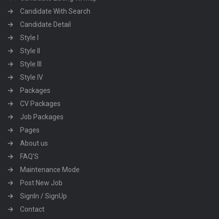
Candidate With Search
Candidate Detail
Style I
Style II
Style III
Style IV
Packages
CV Packages
Job Packages
Pages
About us
FAQ’S
Maintenance Mode
Post New Job
SignIn / SignUp
Contact