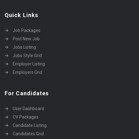
Quick Links
Job Packages
Post New Job
Jobs Listing
Jobs Style Grid
Employer Listing
Employers Grid
For Candidates
User Dashboard
CV Packages
Candidate Listing
Candidates Grid