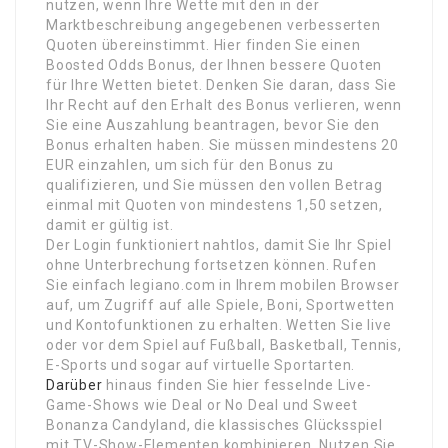
nutzen, wenn Ihre Wette mit den in der
Marktbeschreibung angegebenen verbesserten
Quoten übereinstimmt. Hier finden Sie einen
Boosted Odds Bonus, der Ihnen bessere Quoten
für Ihre Wetten bietet. Denken Sie daran, dass Sie
Ihr Recht auf den Erhalt des Bonus verlieren, wenn
Sie eine Auszahlung beantragen, bevor Sie den
Bonus erhalten haben. Sie müssen mindestens 20
EUR einzahlen, um sich für den Bonus zu
qualifizieren, und Sie müssen den vollen Betrag
einmal mit Quoten von mindestens 1,50 setzen,
damit er gültig ist.
Der Login funktioniert nahtlos, damit Sie Ihr Spiel
ohne Unterbrechung fortsetzen können. Rufen
Sie einfach legiano.com in Ihrem mobilen Browser
auf, um Zugriff auf alle Spiele, Boni, Sportwetten
und Kontofunktionen zu erhalten. Wetten Sie live
oder vor dem Spiel auf Fußball, Basketball, Tennis,
E-Sports und sogar auf virtuelle Sportarten.
Darüber
hinaus finden Sie hier fesselnde Live-
Game-Shows wie Deal or No Deal und Sweet
Bonanza Candyland, die klassisches Glücksspiel
mit TV-Show-Elementen kombinieren. Nutzen Sie