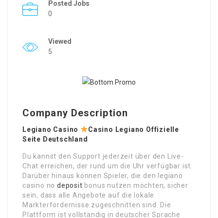
Posted Jobs
0
Viewed
5
Company Description
Legiano Casino
Casino Legiano Offizielle
Seite Deutschland
Du kannst den Support jederzeit über den Live-
Chat erreichen, der rund um die Uhr verfügbar ist.
Darüber hinaus können Spieler, die den legiano
casino no
deposit
bonus nutzen möchten, sicher
sein, dass alle Angebote auf die lokale
Markterfordernisse zugeschnitten sind. Die
Plattform ist vollständig in deutscher Sprache