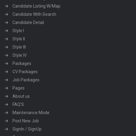
Candidate Listing W/Map
Candidate With Search
Candidate Detail
Style I
Style II
Style III
Style IV
Packages
CV Packages
Job Packages
Pages
About us
FAQ’S
Maintenance Mode
Post New Job
SignIn / SignUp