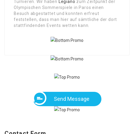
Turnieren. Wir haben
Legiano
zum Zeitpunkt der
Olympischen Sommerspiele in Paros einen
Besuch abgestattet und konnten erfreut
feststellen, dass man hier auf sämtliche der dort
stattfindenden Events wetten kann.
Send Message
Contact Form