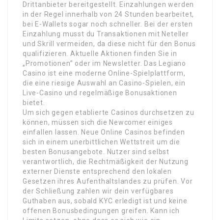
Drittanbieter bereitgestellt. Einzahlungen werden
in der Regel innerhalb von 24 Stunden bearbeitet,
bei E-Wallets sogar noch schneller. Bei der ersten
Einzahlung musst du Transaktionen mit Neteller
und Skrill vermeiden, da diese nicht für den Bonus
qualifizieren. Aktuelle Aktionen finden Sie in
„Promotionen” oder im Newsletter. Das Legiano
Casino ist eine moderne Online-Spielplattform,
die eine riesige Auswahl an Casino-Spielen, ein
Live-Casino und regelmäßige Bonusaktionen
bietet.
Um sich gegen etablierte Casinos durchsetzen zu
können, müssen sich die Newcomer einiges
einfallen lassen. Neue Online Casinos befinden
sich in einem unerbittlichen Wettstreit um die
besten Bonusangebote. Nutzer sind selbst
verantwortlich, die Rechtmäßigkeit der Nutzung
externer Dienste entsprechend den lokalen
Gesetzen ihres Aufenthaltslandes zu prüfen. Vor
der Schließung zahlen wir dein verfügbares
Guthaben aus, sobald KYC erledigt ist und keine
offenen Bonusbedingungen greifen. Kann ich