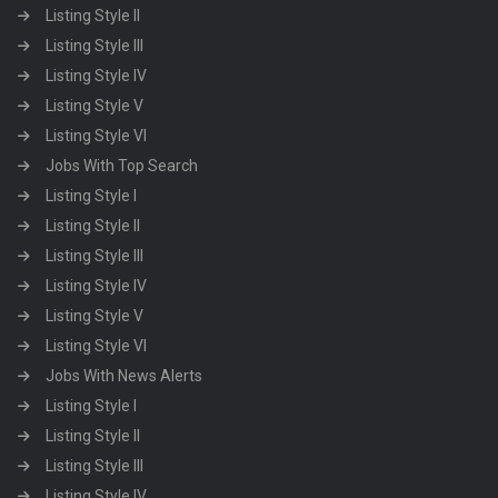
Listing Style II
Listing Style III
Listing Style IV
Listing Style V
Listing Style VI
Jobs With Top Search
Listing Style I
Listing Style II
Listing Style III
Listing Style IV
Listing Style V
Listing Style VI
Jobs With News Alerts
Listing Style I
Listing Style II
Listing Style III
Listing Style IV