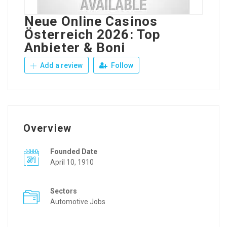
Neue Online Casinos
Österreich 2026: Top
Anbieter & Boni
Add a review
Follow
Overview
Founded Date
April 10, 1910
Sectors
Automotive Jobs