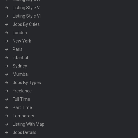
Listing Style V
Listing Style VI
Jobs By Cities
London
New York
Paris
Istanbul
Sydney
Mumbai
Jobs By Types
Freelance
Full Time
Part Time
Temporary
Listing With Map
Jobs Details