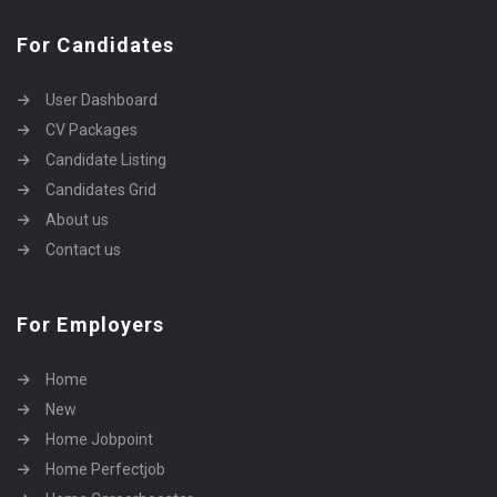
For Candidates
User Dashboard
CV Packages
Candidate Listing
Candidates Grid
About us
Contact us
For Employers
Home
New
Home Jobpoint
Home Perfectjob