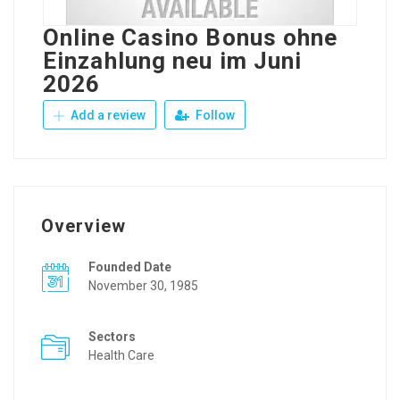
Online Casino Bonus ohne
Einzahlung neu im Juni
2026
Add a review
Follow
Overview
Founded Date
November 30, 1985
Sectors
Health Care