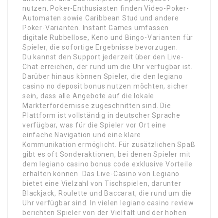
nutzen. Poker-Enthusiasten finden Video-Poker-
Automaten sowie Caribbean Stud und andere
Poker-Varianten. Instant Games umfassen
digitale Rubbellose, Keno und Bingo-Varianten für
Spieler, die sofortige Ergebnisse bevorzugen.
Du kannst den Support jederzeit über den Live-
Chat erreichen, der rund um die Uhr verfügbar ist.
Darüber hinaus können Spieler, die den legiano
casino no deposit bonus nutzen möchten, sicher
sein, dass alle Angebote auf die lokale
Markterfordernisse zugeschnitten sind. Die
Plattform ist vollständig in deutscher Sprache
verfügbar, was für die Spieler vor Ort eine
einfache Navigation und eine klare
Kommunikation ermöglicht. Für zusätzlichen Spaß
gibt es oft Sonderaktionen, bei denen Spieler mit
dem legiano casino bonus code exklusive Vorteile
erhalten können. Das Live-Casino von Legiano
bietet eine Vielzahl von Tischspielen, darunter
Blackjack, Roulette und Baccarat, die rund um die
Uhr verfügbar sind. In vielen legiano casino review
berichten Spieler von der Vielfalt und der hohen