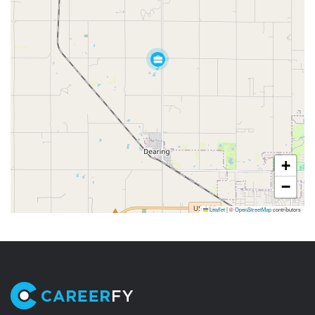
+
−
Leaflet
|
©
OpenStreetMap
contributors