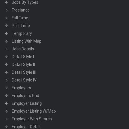
Jobs By Types
Freelance
Full Time
Part Time
Temporary
Listing With Map
Jobs Details
Detail Style I
Detail Style II
Detail Style III
Detail Style IV
Employers
Employers Grid
Employer Listing
Employer Listing W/Map
Employer With Search
Employer Detail