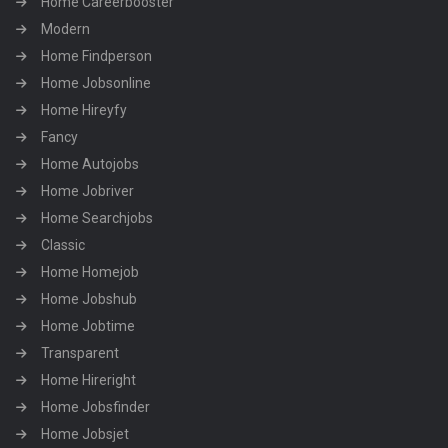
Home Careerbooster
Modern
Home Findperson
Home Jobsonline
Home Hireyfy
Fancy
Home Autojobs
Home Jobriver
Home Searchjobs
Classic
Home Homejob
Home Jobshub
Home Jobtime
Transparent
Home Hireright
Home Jobsfinder
Home Jobsjet