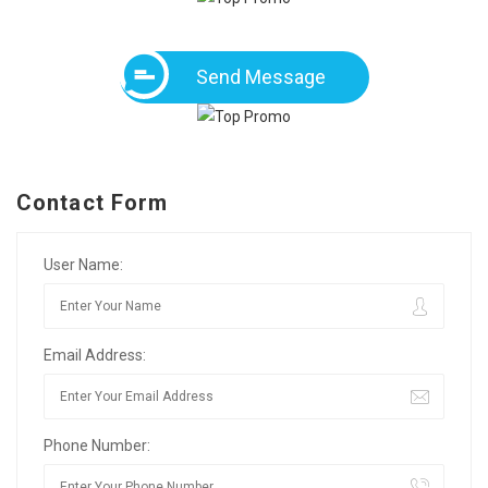
Send Message
Contact Form
User Name:
Email Address:
Phone Number: