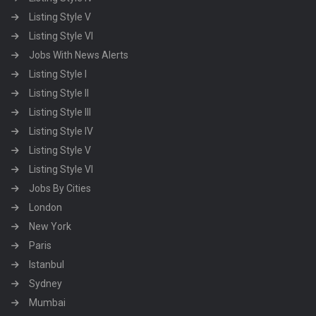
Listing Style V
Listing Style VI
Jobs With News Alerts
Listing Style I
Listing Style II
Listing Style III
Listing Style IV
Listing Style V
Listing Style VI
Jobs By Cities
London
New York
Paris
Istanbul
Sydney
Mumbai