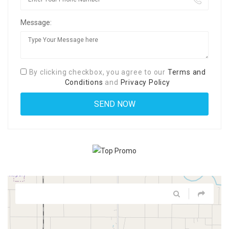
Message:
By clicking checkbox, you agree to our
Terms and
Conditions
and
Privacy Policy