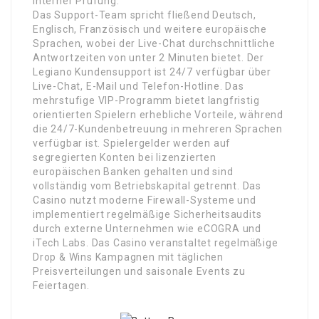
interner Prüfung.
Das Support-Team spricht fließend Deutsch,
Englisch, Französisch und weitere europäische
Sprachen, wobei der Live-Chat durchschnittliche
Antwortzeiten von unter 2 Minuten bietet. Der
Legiano Kundensupport ist 24/7 verfügbar über
Live-Chat, E-Mail und Telefon-Hotline. Das
mehrstufige VIP-Programm bietet langfristig
orientierten Spielern erhebliche Vorteile, während
die 24/7-Kundenbetreuung in mehreren Sprachen
verfügbar ist. Spielergelder werden auf
segregierten Konten bei lizenzierten
europäischen Banken gehalten und sind
vollständig vom Betriebskapital getrennt. Das
Casino nutzt moderne Firewall-Systeme und
implementiert regelmäßige Sicherheitsaudits
durch externe Unternehmen wie eCOGRA und
iTech Labs. Das Casino veranstaltet regelmäßige
Drop & Wins Kampagnen mit täglichen
Preisverteilungen und saisonale Events zu
Feiertagen.