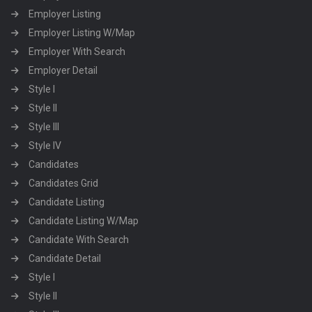
Employer Listing
Employer Listing W/Map
Employer With Search
Employer Detail
Style I
Style II
Style III
Style IV
Candidates
Candidates Grid
Candidate Listing
Candidate Listing W/Map
Candidate With Search
Candidate Detail
Style I
Style II