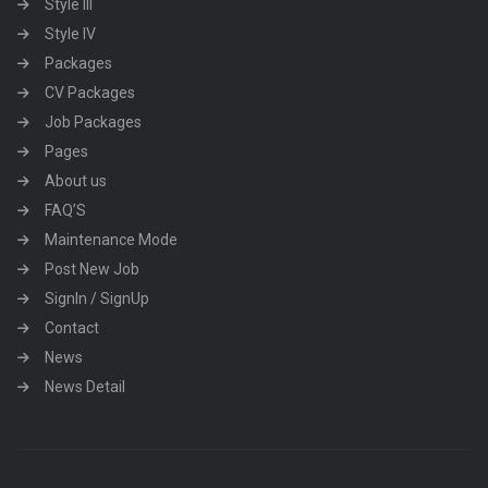
Style III
Style IV
Packages
CV Packages
Job Packages
Pages
About us
FAQ’S
Maintenance Mode
Post New Job
SignIn / SignUp
Contact
News
News Detail