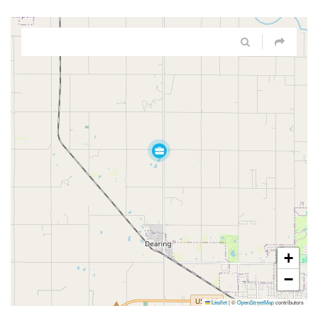
+
−
Leaflet
|
©
OpenStreetMap
contributors