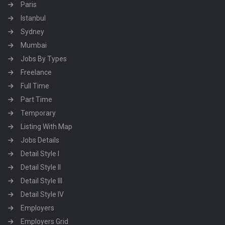
Paris
Istanbul
Sydney
Mumbai
Jobs By Types
Freelance
Full Time
Part Time
Temporary
Listing With Map
Jobs Details
Detail Style I
Detail Style II
Detail Style III
Detail Style IV
Employers
Employers Grid