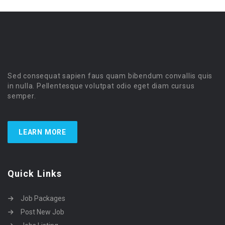
Sed consequat sapien faus quam bibendum convallis quis
in nulla. Pellentesque volutpat odio eget diam cursus
semper.
LEARN MORE
Quick Links
Job Packages
Post New Job