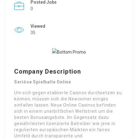
Posted Jobs
0
Viewed
35
Company Description
Seriöse Spielhalle Online
Um sich gegen etablierte Casinos durchsetzen zu
können, müssen sich die Newcomer einiges
einfallen lassen. Neue Online Casinos befinden
sich in einem unerbittlichen Wettstreit um die
besten Bonusangebote. Im Gegensatz dazu
gewährleisten lizenzierte Betreiber wie jene in
regulierten europäischen Märkten ein faires
Umfeld durch transparente und