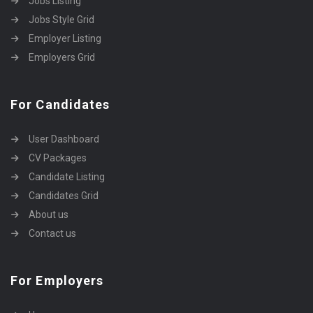
Jobs Listing
Jobs Style Grid
Employer Listing
Employers Grid
For Candidates
User Dashboard
CV Packages
Candidate Listing
Candidates Grid
About us
Contact us
For Employers