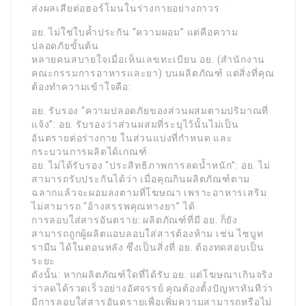
ส่งผลเสียต่อฮอร์โมนในร่างกายอย่างถาวร
อย. ไม่ใช่ใบค้ำประกัน “ความผอม” แต่คือความ
ปลอดภัยขั้นต้น
หลายคนสบายใจเมื่อเห็นเลขทะเบียน อย. (สำนักงาน
คณะกรรมการอาหารและยา) บนผลิตภัณฑ์ แต่สิ่งที่คุณ
ต้องทำความเข้าใจคือ:
อย. รับรอง “ความปลอดภัยของส่วนผสมตามปริมาณที่
แจ้ง”: อย. รับรองว่าส่วนผสมที่ระบุไว้นั้นไม่เป็น
อันตรายต่อร่างกาย ในส่วนแบ่งที่กำหนด และ
กระบวนการผลิตได้เกณฑ์
อย. ไม่ได้รับรอง “ประสิทธิภาพการลดน้ำหนัก”: อย. ไม่
สามารถรับประกันได้ว่า เมื่อคุณกินผลิตภัณฑ์ตาม
ฉลากแล้วจะผอมลงตามที่โฆษณา เพราะอาหารเสริม
ไม่สามารถ “อ้างสรรพคุณทางยา” ได้
การลอบใส่สารอันตราย: ผลิตภัณฑ์ที่มี อย. ก็ยัง
สามารถถูกผู้ผลิตแอบลอบใส่สารต้องห้าม เช่น ไซบูท
รามีน ได้ในตอนหลัง ซึ่งเป็นสิ่งที่ อย. ต้องทดสอบเป็น
ระยะ
ดังนั้น: หากผลิตภัณฑ์ใดที่ได้รับ อย. แต่โฆษณาเกินจริง
ว่าลดได้รวดเร็วอย่างอัศจรรย์ คุณต้องตั้งปัญหาทันทีว่า
มีการลอบใส่สารอันตรายเพื่อเพิ่มความสามารถหรือไม่