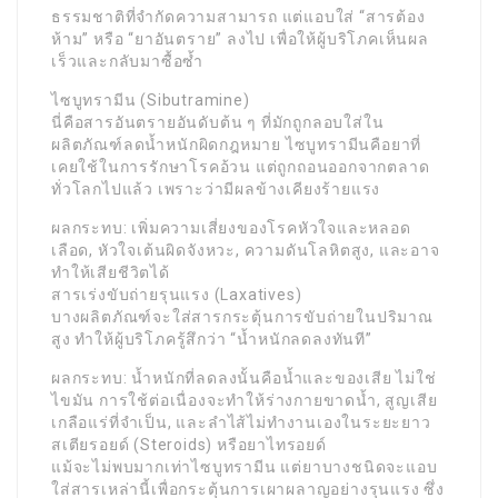
ธรรมชาติที่จำกัดความสามารถ แต่แอบใส่ “สารต้อง
ห้าม” หรือ “ยาอันตราย” ลงไป เพื่อให้ผู้บริโภคเห็นผล
เร็วและกลับมาซื้อซ้ำ
ไซบูทรามีน (Sibutramine)
นี่คือสารอันตรายอันดับต้น ๆ ที่มักถูกลอบใส่ใน
ผลิตภัณฑ์ลดน้ำหนักผิดกฎหมาย ไซบูทรามีนคือยาที่
เคยใช้ในการรักษาโรคอ้วน แต่ถูกถอนออกจากตลาด
ทั่วโลกไปแล้ว เพราะว่ามีผลข้างเคียงร้ายแรง
ผลกระทบ: เพิ่มความเสี่ยงของโรคหัวใจและหลอด
เลือด, หัวใจเต้นผิดจังหวะ, ความดันโลหิตสูง, และอาจ
ทำให้เสียชีวิตได้
สารเร่งขับถ่ายรุนแรง (Laxatives)
บางผลิตภัณฑ์จะใส่สารกระตุ้นการขับถ่ายในปริมาณ
สูง ทำให้ผู้บริโภครู้สึกว่า “น้ำหนักลดลงทันที”
ผลกระทบ: น้ำหนักที่ลดลงนั้นคือน้ำและของเสีย ไม่ใช่
ไขมัน การใช้ต่อเนื่องจะทำให้ร่างกายขาดน้ำ, สูญเสีย
เกลือแร่ที่จำเป็น, และลำไส้ไม่ทำงานเองในระยะยาว
สเตียรอยด์ (Steroids) หรือยาไทรอยด์
แม้จะไม่พบมากเท่าไซบูทรามีน แต่ยาบางชนิดจะแอบ
ใส่สารเหล่านี้เพื่อกระตุ้นการเผาผลาญอย่างรุนแรง ซึ่ง