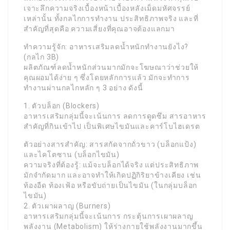
เจาะลึกความจริงเบื้องหน้าเบื้องหลังเม็ดมหัศจรรย์
เหล่านั้น ทั้งกลไกการทำงาน ประสิทธิภาพจริง และที่
สำคัญที่สุดคือ ความเสี่ยงที่คุณอาจต้องแลกมา
ทำความรู้จัก: อาหารเสริมลดน้ำหนักทำงานยังไง?
(กลไก 3B)
ผลิตภัณฑ์ลดน้ำหนักส่วนมากมักจะโฆษณาว่าช่วยให้
คุณผอมได้ง่าย ๆ ซึ่งโดยหลักการแล้ว มักจะทำการ
ทำงานผ่านกลไกหลัก ๆ 3 อย่าง ดังนี้
1. ตัวบล็อก (Blockers)
อาหารเสริมกลุ่มนี้จะเน้นการ ลดการดูดซึม สารอาหาร
สำคัญที่กินเข้าไป เป็นพิเศษไขมันและคาร์โบไฮเดรต
ตัวอย่างสารสำคัญ: สารสกัดจากถั่วขาว (บล็อกแป้ง)
และไคโตซาน (บล็อกไขมัน)
ความจริงที่ต้องรู้: แม้จะบล็อกได้จริง แต่ประสิทธิภาพ
มักจำกัดมาก และอาจทำให้เกิดปฏิกิริยาข้างเคียง เช่น
ท้องอืด ท้องเฟ้อ หรือขับถ่ายเป็นไขมัน (ในกลุ่มบล็อก
ไขมัน)
2. ตัวเผาผลาญ (Burners)
อาหารเสริมกลุ่มนี้จะเน้นการ กระตุ้นการเผาผลาญ
พลังงาน (Metabolism) ให้ร่างกายใช้พลังงานมากขึ้น