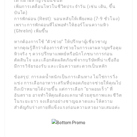
เตาเผาผลาญไขมันชั้นดี
เพิ่มการเคลื่อนไหวในชีวิตประจำวัน (เช่น เดิน, ขึ้น
บันได)
การพักผ่อน (Rest): นอนหลับให้เพียงพอ (7-9 ชั่วโมง)
เพราะการพักผ่อนที่ไม่พอทำให้ฮอร์โมนความหิว
(Ghrelin) เพิ่มขึ้น
หากต้องการใช้ “ตัวช่วย” ให้ปรึกษาผู้เชี่ยวชาญ
หากคุณรู้สึกว่าต้องการตัวช่วยในการเผาผลาญหรือคุม
หิวจริง ๆ ควรปรึกษาแพทย์หรือนักโภชนาการก่อน
ตัดสินใจ และเลือกคัดผลิตภัณฑ์จากบริษัทที่น่าเชื่อถือ
มีการวิจัยรองรับ และเน้นความสะดวกเป็นหลัก
ข้อสรุป: การลดน้ำหนักเป็นการเดินทาง ไม่ใช่การวิ่ง
แข่ง การเลือกอาหารเสริมที่ปลอดภัยอาจช่วยให้คุณไป
ถึงเป้าหมายได้ง่ายขึ้น แต่การเลือก “ยาผอมเร็ว” ที่
อันตราย อาจทำให้คุณต้องแลกมาด้วยสุขภาพและชีวิต
ในระยะยาว จงเลือกอย่างชาญฉลาดและให้ความ
สำคัญกับร่างกายที่แข็งแรงก่อนความสวยงามเสมอค่ะ