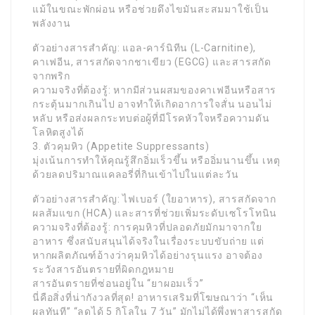
แม้ในขณะพักผ่อน หรือช่วยดึงไขมันสะสมมาใช้เป็น
พลังงาน
ตัวอย่างสารสำคัญ: แอล-คาร์นิทีน (L-Carnitine),
คาเฟอีน, สารสกัดจากชาเขียว (EGCG) และสารสกัด
จากพริก
ความจริงที่ต้องรู้: หากมีส่วนผสมของคาเฟอีนหรือสาร
กระตุ้นมากเกินไป อาจทำให้เกิดอาการใจสั่น นอนไม่
หลับ หรือส่งผลกระทบต่อผู้ที่มีโรคหัวใจหรือความดัน
โลหิตสูงได้
3. ตัวคุมหิว (Appetite Suppressants)
มุ่งเน้นการทำให้คุณรู้สึกอิ่มเร็วขึ้น หรืออิ่มนานขึ้น เหตุ
ด้วยลดปริมาณแคลอรี่ที่กินเข้าไปในแต่ละวัน
ตัวอย่างสารสำคัญ: ไฟเบอร์ (ใยอาหาร), สารสกัดจาก
ผลส้มแขก (HCA) และสารที่ช่วยเพิ่มระดับเซโรโทนิน
ความจริงที่ต้องรู้: การคุมหิวที่ปลอดภัยมักมาจากใย
อาหาร ซึ่งสนับสนุนได้จริงในเรื่องระบบขับถ่าย แต่
หากผลิตภัณฑ์อ้างว่าคุมหิวได้อย่างรุนแรง อาจต้อง
ระวังสารอันตรายที่ผิดกฎหมาย
สารอันตรายที่ซ่อนอยู่ใน “ยาผอมเร็ว”
นี่คือสิ่งที่น่ากังวลที่สุด! อาหารเสริมที่โฆษณาว่า “เห็น
ผลทันที” “ลดได้ 5 กิโลใน 7 วัน” มักไม่ได้พึ่งพาสารสกัด