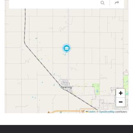
+
−
Leaflet
|
©
OpenStreetMap
contributors