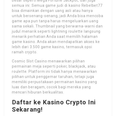
besar seperti Mega Fortune Jackpot, dan juga
semua ini: Semua game judi di kasino Rebelbet77
bisa dimainkan dengan uang asli atau hanya
untuk bersenang-senang, jadi Anda bisa mencoba
game apa pun tanpa harus mengeluarkan uang
sama sekali. Thumbnail yang berwarna-warni dan
judul menarik seperti lightning roulette langsung
menarik perhatian Anda saat memilih halaman
game kasino. Anda akan mendapatkan akses ke
lebih dari 3.500 game kasino, termasuk opsi
ramah crypto.
Cosmic Slot Casino menawarkan pilihan
permainan meja seperti poker, blackjack, atau
roulette. Platform ini tidak hanya menawarkan
pilihan untuk penggemar taruhan, tetapi juga
memiliki perpustakaan permainan kasino yang
luas dan beragam, cocok bagi mereka yang
mencari hiburan berkualitas.
Daftar ke Kasino Crypto Ini
Sekarang!