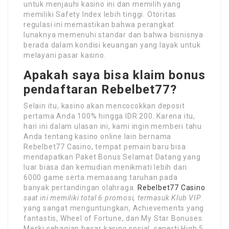
untuk menjauhi kasino ini dan memilih yang
memiliki Safety Index lebih tinggi. Otoritas
regulasi ini memastikan bahwa perangkat
lunaknya memenuhi standar dan bahwa bisnisnya
berada dalam kondisi keuangan yang layak untuk
melayani pasar kasino.
Apakah saya bisa klaim bonus
pendaftaran Rebelbet77?
Selain itu, kasino akan mencocokkan deposit
pertama Anda 100% hingga IDR 200. Karena itu,
hari ini dalam ulasan ini, kami ingin memberi tahu
Anda tentang kasino online lain bernama
Rebelbet77 Casino, tempat pemain baru bisa
mendapatkan Paket Bonus Selamat Datang yang
luar biasa dan kemudian menikmati lebih dari
6000 game serta memasang taruhan pada
banyak pertandingan olahraga.
Rebelbet77 Casino
saat ini memiliki total 6
promosi, termasuk Klub VIP
yang sangat menguntungkan, Achievements yang
fantastis, Wheel of Fortune, dan My Star Bonuses.
Meski sebagian besar kasino sosial, seperti High 5