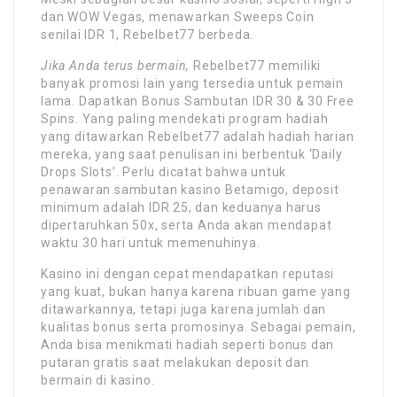
dan WOW Vegas, menawarkan Sweeps Coin
senilai IDR 1, Rebelbet77 berbeda.
Jika Anda terus bermain,
Rebelbet77 memiliki
banyak promosi lain yang tersedia untuk pemain
lama. Dapatkan Bonus Sambutan IDR 30 & 30 Free
Spins. Yang paling mendekati program hadiah
yang ditawarkan Rebelbet77 adalah hadiah harian
mereka, yang saat penulisan ini berbentuk ‘Daily
Drops Slots’. Perlu dicatat bahwa untuk
penawaran sambutan kasino Betamigo, deposit
minimum adalah IDR 25, dan keduanya harus
dipertaruhkan 50x, serta Anda akan mendapat
waktu 30 hari untuk memenuhinya.
Kasino ini dengan cepat mendapatkan reputasi
yang kuat, bukan hanya karena ribuan game yang
ditawarkannya, tetapi juga karena jumlah dan
kualitas bonus serta promosinya. Sebagai pemain,
Anda bisa menikmati hadiah seperti bonus dan
putaran gratis saat melakukan deposit dan
bermain di kasino.