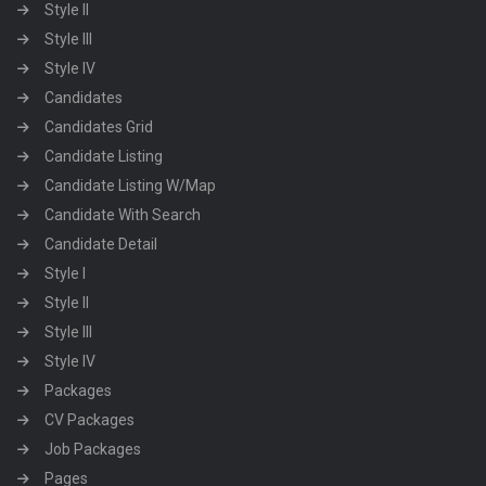
Style II
Style III
Style IV
Candidates
Candidates Grid
Candidate Listing
Candidate Listing W/Map
Candidate With Search
Candidate Detail
Style I
Style II
Style III
Style IV
Packages
CV Packages
Job Packages
Pages