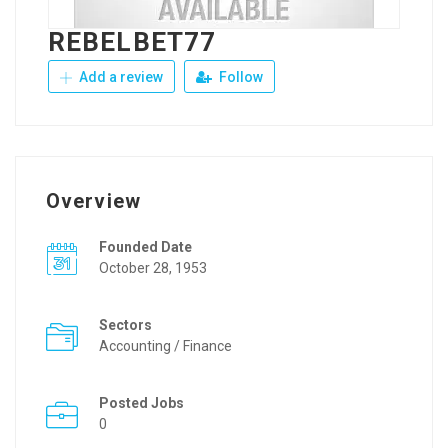
REBELBET77
Add a review
Follow
Overview
Founded Date
October 28, 1953
Sectors
Accounting / Finance
Posted Jobs
0