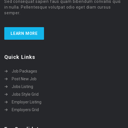
Sed consequat sapien faus quam bibendum convallis quis
in nulla. Pellentesque volutpat odio eget diam cursus
semper.
LEARN MORE
Quick Links
Job Packages
Post New Job
Jobs Listing
Jobs Style Grid
Employer Listing
Employers Grid