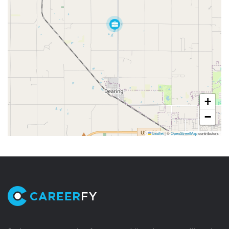
+
−
Leaflet
|
©
OpenStreetMap
contributors