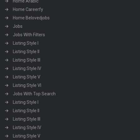
Home Arabic
Home Careerfy
Home Belovedjobs
Jobs
Jobs With Filters
Listing Style I
Listing Style II
Listing Style III
Listing Style IV
Listing Style V
Listing Style VI
Jobs With Top Search
Listing Style I
Listing Style II
Listing Style III
Listing Style IV
Listing Style V