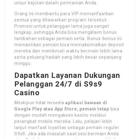
unsur kejutan dalam permainan Anda.
Orang ini membantu para VIP memanfaatkan
semua yang ditawarkan program tersebut.
Promosi untuk pelanggan lama juga sangat
lengkap, sehingga Anda bisa mengklaim bonus
tambahan sebagai pemain setia. Bonus-bonus ini
memastikan pemain bisa memaksimalkan deposit
mereka dan menikmati waktu bermain lebih lama
serta peluang hadiah yang lebih besar sepanjang
minggu.
Dapatkan Layanan Dukungan
Pelanggan 24/7 di S9s9
Casino
Meskipun tidak tersedia
aplikasi bawaan di
Google Play
atau App Store, pemain tetap
bisa
dengan mudah mengakses kasino melalui
perangkat mobile mereka. Lalu, pelajari lebih
lanjut manfaat loyalitas sebagai pemain reguler
S9s9. Jika ada masalah saat sesi bermain Anda