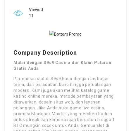
Viewed
11
Company Description
Mulai dengan S9s9 Casino dan Klaim Putaran
Gratis Anda
Permainan slot di S9s9 hadir dengan berbagai
tema, dari peradaban kuno hingga petualangan
modern. Kami juga akan melihat katalog game
kasino online mereka, metode pembayaran yang
ditawarkan, desain situs web, dan layanan
pelanggan. Jika Anda suka game live casino,
promosi Blackjack Master yang memberi hadiah
untuk streak dan kemenangan beruntun hingga 1
BTC mungkin cocok untuk Anda. Semua slot di