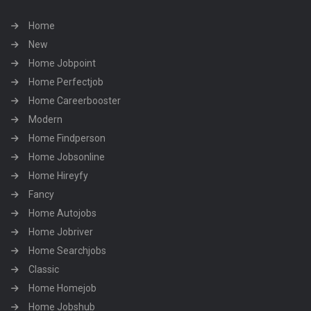
Home
New
Home Jobpoint
Home Perfectjob
Home Careerbooster
Modern
Home Findperson
Home Jobsonline
Home Hireyfy
Fancy
Home Autojobs
Home Jobriver
Home Searchjobs
Classic
Home Homejob
Home Jobshub