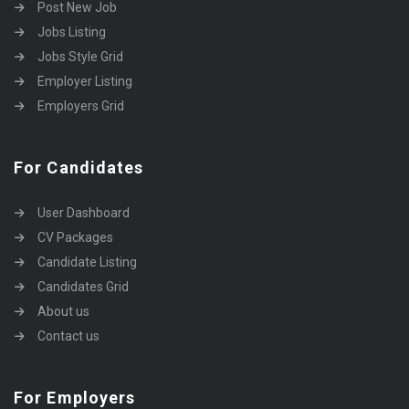
Post New Job
Jobs Listing
Jobs Style Grid
Employer Listing
Employers Grid
For Candidates
User Dashboard
CV Packages
Candidate Listing
Candidates Grid
About us
Contact us
For Employers