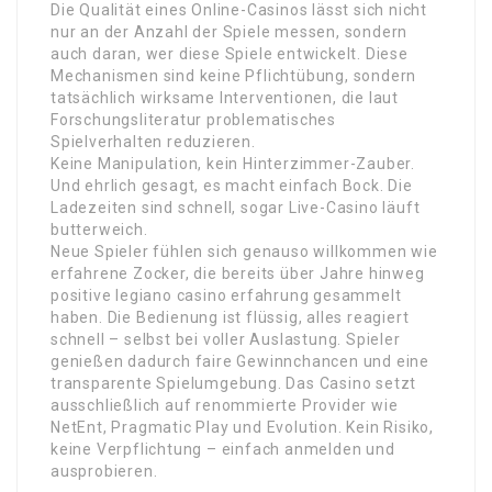
Die Qualität eines Online-Casinos lässt sich nicht
nur an der Anzahl der Spiele messen, sondern
auch daran, wer diese Spiele entwickelt. Diese
Mechanismen sind keine Pflichtübung, sondern
tatsächlich wirksame Interventionen, die laut
Forschungsliteratur problematisches
Spielverhalten reduzieren.
Keine Manipulation, kein Hinterzimmer-Zauber.
Und ehrlich gesagt, es macht einfach Bock. Die
Ladezeiten sind schnell, sogar Live-Casino läuft
butterweich.
Neue Spieler fühlen sich genauso willkommen wie
erfahrene Zocker, die bereits über Jahre hinweg
positive legiano casino erfahrung gesammelt
haben. Die Bedienung ist flüssig, alles reagiert
schnell – selbst bei voller Auslastung. Spieler
genießen dadurch faire Gewinnchancen und eine
transparente Spielumgebung. Das Casino setzt
ausschließlich auf renommierte Provider wie
NetEnt, Pragmatic Play und Evolution. Kein Risiko,
keine Verpflichtung – einfach anmelden und
ausprobieren.