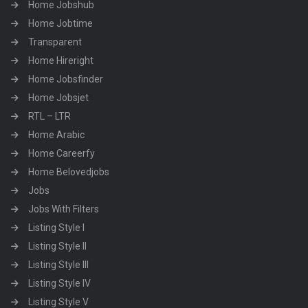
Home Jobshub
Home Jobtime
Transparent
Home Hireright
Home Jobsfinder
Home Jobsjet
RTL – LTR
Home Arabic
Home Careerfy
Home Belovedjobs
Jobs
Jobs With Filters
Listing Style I
Listing Style II
Listing Style III
Listing Style IV
Listing Style V