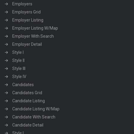
Employers
Employers Grid
Employer Listing
Employer Listing W/Map
Employer With Search
Employer Detail
Style I
Style II
Style III
Style IV
Candidates
Candidates Grid
Candidate Listing
Candidate Listing W/Map
Candidate With Search
Candidate Detail
Style I