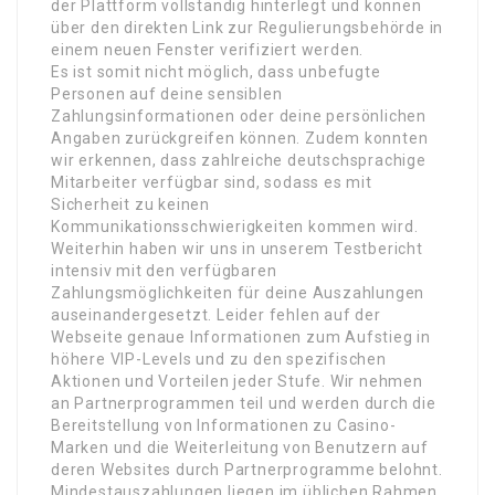
der Plattform vollständig hinterlegt und können
über den direkten Link zur Regulierungsbehörde in
einem neuen Fenster verifiziert werden.
Es ist somit nicht möglich, dass unbefugte
Personen auf deine sensiblen
Zahlungsinformationen oder deine persönlichen
Angaben zurückgreifen können. Zudem konnten
wir erkennen, dass zahlreiche deutschsprachige
Mitarbeiter verfügbar sind, sodass es mit
Sicherheit zu keinen
Kommunikationsschwierigkeiten kommen wird.
Weiterhin haben wir uns in unserem Testbericht
intensiv mit den verfügbaren
Zahlungsmöglichkeiten für deine Auszahlungen
auseinandergesetzt. Leider fehlen auf der
Webseite genaue Informationen zum Aufstieg in
höhere VIP-Levels und zu den spezifischen
Aktionen und Vorteilen jeder Stufe. Wir nehmen
an Partnerprogrammen teil und werden durch die
Bereitstellung von Informationen zu Casino-
Marken und die Weiterleitung von Benutzern auf
deren Websites durch Partnerprogramme belohnt.
Mindestauszahlungen liegen im üblichen Rahmen