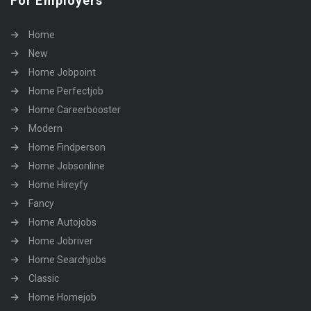
For Employers
Home
New
Home Jobpoint
Home Perfectjob
Home Careerbooster
Modern
Home Findperson
Home Jobsonline
Home Hireyfy
Fancy
Home Autojobs
Home Jobriver
Home Searchjobs
Classic
Home Homejob