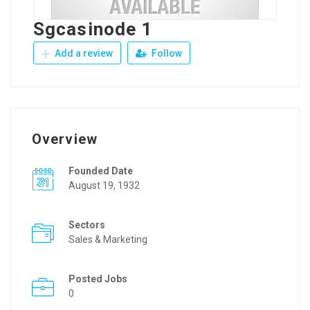
Sgcasinode 1
Add a review
Follow
Overview
Founded Date
August 19, 1932
Sectors
Sales & Marketing
Posted Jobs
0