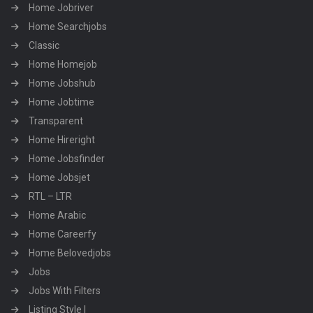
Home Jobriver
Home Searchjobs
Classic
Home Homejob
Home Jobshub
Home Jobtime
Transparent
Home Hireright
Home Jobsfinder
Home Jobsjet
RTL – LTR
Home Arabic
Home Careerfy
Home Belovedjobs
Jobs
Jobs With Filters
Listing Style I