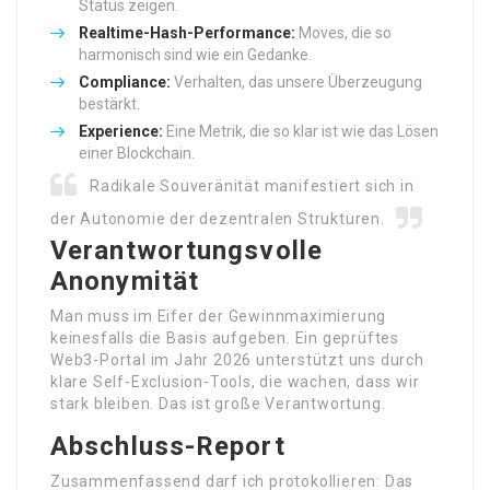
Status zeigen.
Realtime-Hash-Performance:
Moves, die so
harmonisch sind wie ein Gedanke.
Compliance:
Verhalten, das unsere Überzeugung
bestärkt.
Experience:
Eine Metrik, die so klar ist wie das Lösen
einer Blockchain.
Radikale Souveränität manifestiert sich in
der Autonomie der dezentralen Strukturen.
Verantwortungsvolle
Anonymität
Man muss im Eifer der Gewinnmaximierung
keinesfalls die Basis aufgeben. Ein geprüftes
Web3-Portal im Jahr 2026 unterstützt uns durch
klare Self-Exclusion-Tools, die wachen, dass wir
stark bleiben. Das ist große Verantwortung.
Abschluss-Report
Zusammenfassend darf ich protokollieren: Das