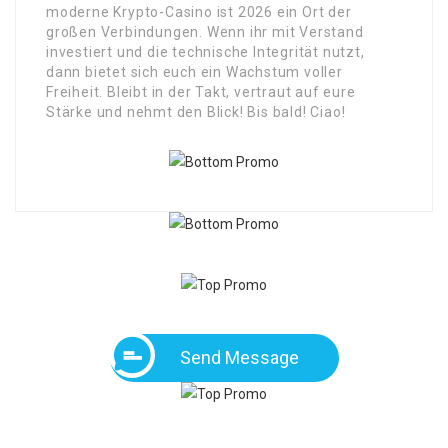
moderne Krypto-Casino ist 2026 ein Ort der
großen Verbindungen. Wenn ihr mit Verstand
investiert und die technische Integrität nutzt,
dann bietet sich euch ein Wachstum voller
Freiheit. Bleibt in der Takt, vertraut auf eure
Stärke und nehmt den Blick! Bis bald! Ciao!
Send Message