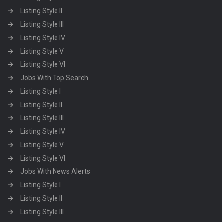
Listing Style II
Listing Style III
Listing Style IV
Listing Style V
Listing Style VI
Jobs With Top Search
Listing Style I
Listing Style II
Listing Style III
Listing Style IV
Listing Style V
Listing Style VI
Jobs With News Alerts
Listing Style I
Listing Style II
Listing Style III