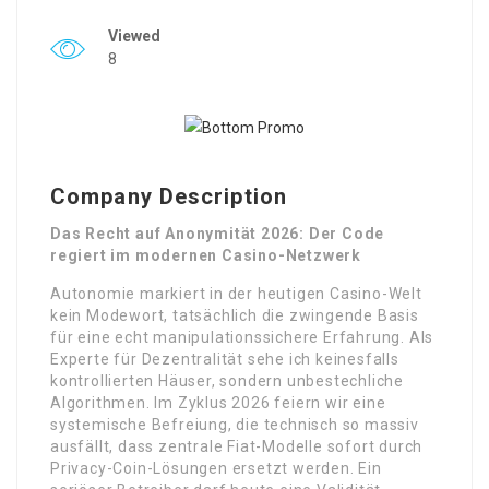
Viewed
8
Company Description
Das Recht auf Anonymität 2026: Der Code
regiert im modernen Casino-Netzwerk
Autonomie markiert in der heutigen Casino-Welt
kein Modewort, tatsächlich die zwingende Basis
für eine echt manipulationssichere Erfahrung. Als
Experte für Dezentralität sehe ich keinesfalls
kontrollierten Häuser, sondern unbestechliche
Algorithmen. Im Zyklus 2026 feiern wir eine
systemische Befreiung, die technisch so massiv
ausfällt, dass zentrale Fiat-Modelle sofort durch
Privacy-Coin-Lösungen ersetzt werden. Ein