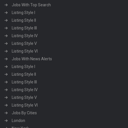
Jobs With Top Search
Listing Style I
Listing Style II
Listing Style III
Listing Style IV
Listing Style V
Listing Style VI
Jobs With News Alerts
Listing Style I
Listing Style II
Listing Style III
Listing Style IV
Listing Style V
Listing Style VI
Jobs By Cities
London