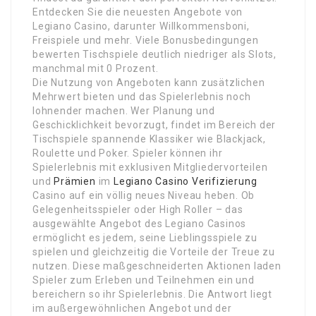
Entdecken Sie die neuesten Angebote von
Legiano Casino, darunter Willkommensboni,
Freispiele und mehr. Viele Bonusbedingungen
bewerten Tischspiele deutlich niedriger als Slots,
manchmal mit 0 Prozent.
Die Nutzung von Angeboten kann zusätzlichen
Mehrwert bieten und das Spielerlebnis noch
lohnender machen. Wer Planung und
Geschicklichkeit bevorzugt, findet im Bereich der
Tischspiele spannende Klassiker wie Blackjack,
Roulette und Poker. Spieler können ihr
Spielerlebnis mit exklusiven Mitgliedervorteilen
und
Prämien
im
Legiano Casino Verifizierung
Casino auf ein völlig neues Niveau heben. Ob
Gelegenheitsspieler oder High Roller – das
ausgewählte Angebot des Legiano Casinos
ermöglicht es jedem, seine Lieblingsspiele zu
spielen und gleichzeitig die Vorteile der Treue zu
nutzen. Diese maßgeschneiderten Aktionen laden
Spieler zum Erleben und Teilnehmen ein und
bereichern so ihr Spielerlebnis. Die Antwort liegt
im außergewöhnlichen Angebot und der