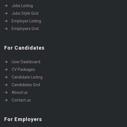
Jobs Listing
Jobs Style Grid
Employer Listing
Employers Grid
For Candidates
User Dashboard
CV Packages
Candidate Listing
Candidates Grid
About us
Contact us
For Employers