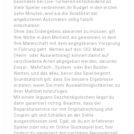
besonders bei Live-Turnieren entscheidend ist.
Viele Spieler verbrennen ihr Budget in den ersten
zehn Minuten, weil sie die Volatilität der
angebotenen Automaten völlig falsch
einschätzen.
Ohne das Endergebnis abwarten zu müssen, gilt
Ihre Wette in dem Moment als gewonnen, in dem
Ihre Mannschaft mit dem angegebenen Vorsprung
in Führung geht. Wetten auf den 1X2-Markt
(Heim- oder Auswärtssieg) können damit auf
verschiedene Arten abgegeben werden, darunter
Einzel-, Mehrfach-, System- oder Bet Builder-
Wetten, und das alles, bevor das Spiel beginnt.
Grundsätzlich gilt, dass Sie bessere Ergebnisse
erzielen, wenn Sie mehr Auswahlmöglichkeiten zu
Ihrer Multibet hinzufügen.
Mit einem leguano Geschenkgutschein liegst du
dann garantiert richtig. Beachte, dass der
Reparaturservice nur mit Originalrechnung und
Coupon gilt und Schäden an der Sohle
ausgeschlossen sind. Egal, ob du ein erfahrener
Spieler oder neu im Online Glücksspiel bist, hier
findest du garantiert den perfekten Nervenkitzel!