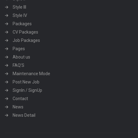
Style III
Style IV
Packages
CV Packages
Job Packages
Pages
About us
FAQ’S
Maintenance Mode
Post New Job
SignIn / SignUp
Contact
News
News Detail