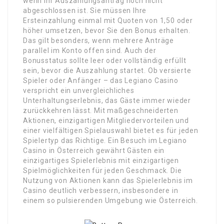
wenn Ihr Auszahlungsantrag noch nicht
abgeschlossen ist. Sie müssen Ihre
Ersteinzahlung einmal mit Quoten von 1,50 oder
höher umsetzen, bevor Sie den Bonus erhalten.
Das gilt besonders, wenn mehrere Anträge
parallel im Konto offen sind. Auch der
Bonusstatus sollte leer oder vollständig erfüllt
sein, bevor die Auszahlung startet. Ob versierte
Spieler oder Anfänger – das Legiano Casino
verspricht ein unvergleichliches
Unterhaltungserlebnis, das Gäste immer wieder
zurückkehren lässt. Mit maßgeschneiderten
Aktionen, einzigartigen Mitgliedervorteilen und
einer vielfältigen Spielauswahl bietet es für jeden
Spielertyp das Richtige. Ein Besuch im Legiano
Casino in Österreich gewährt Gästen ein
einzigartiges Spielerlebnis mit einzigartigen
Spielmöglichkeiten für jeden Geschmack. Die
Nutzung von Aktionen kann das Spielerlebnis im
Casino deutlich verbessern, insbesondere in
einem so pulsierenden Umgebung wie Österreich.