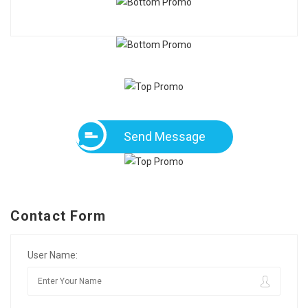
Send Message
Contact Form
User Name: