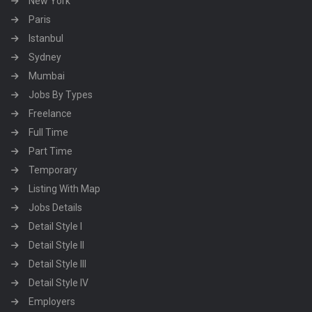
New York
Paris
Istanbul
Sydney
Mumbai
Jobs By Types
Freelance
Full Time
Part Time
Temporary
Listing With Map
Jobs Details
Detail Style I
Detail Style II
Detail Style III
Detail Style IV
Employers