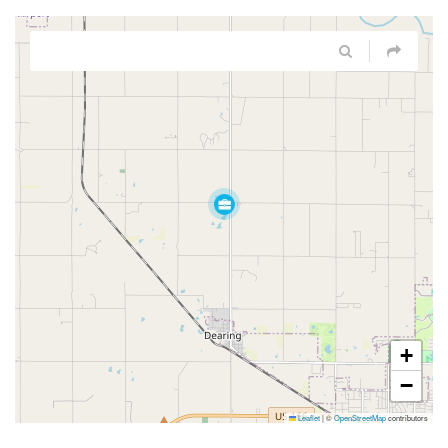
+
−
Leaflet
|
©
OpenStreetMap
contributors