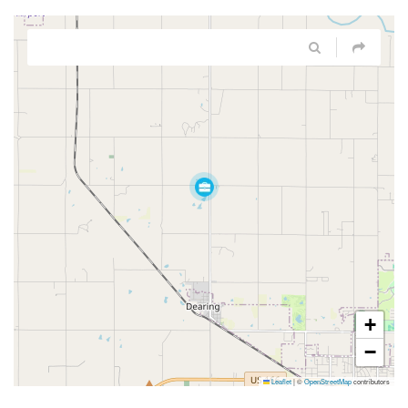
+
−
Leaflet
|
©
OpenStreetMap
contributors