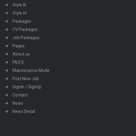
Style III
Style IV
Packages
CV Packages
Job Packages
Pages
About us
FAQ’S
Maintenance Mode
Post New Job
SignIn / SignUp
Contact
News
News Detail