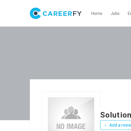
Home
Jobs
E
Solutio
Add a revi