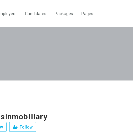
mployers
Candidates
Packages
Pages
nsinmobiliary
ew
Follow