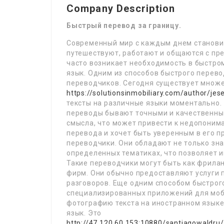
Company Description
Быстрый перевод за границу.
Современный мир с каждым днем станови
путешествуют, работают и общаются с пре
часто возникает необходимость в быстро
язык. Одним из способов быстрого перево
переводчиков. Сегодня существует множе
https://solutionsinmobiliary.com/author/je
тексты на различные языки моментально. 
переводы бывают точными и качественны
смысла, что может привести к недопонима
перевода и хочет быть уверенным в его 
переводчики. Они обладают не только зна
определенных тематиках, что позволяет и
Такие переводчики могут быть как фрила
фирм. Они обычно предоставляют услуги п
разговоров. Еще одним способом быстрог
специализированных приложений для моб
фотографию текста на иностранном языке
язык. Это
http://47.120.60.153:10880/santiago