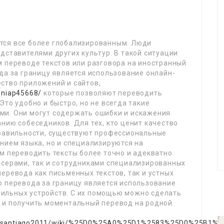
тся все более глобализированным. Люди
дставителями других культур. В такой ситуации
м переводе текстов или разговора на иностранный
да за границу является использование онлайн-
ство приложений и сайтов,
seniap45668/
которые позволяют переводить
Это удобно и быстро, но не всегда такие
ми. Они могут содержать ошибки и искажения
нию собеседников. Для тех, кто ценит качество
правильности, существуют профессиональные
нием языка, но и специализируются на
м переводить тексты более точно и адекватно.
нсерами, так и сотрудниками специализированных
еревода как письменных текстов, так и устных
о перевода за границу является использование
ильных устройств. С их помощью можно сделать
 и получить моментальный перевод на родной
waldru/santiago2011/wiki/%25D0%25A0%25D1%2583%25D