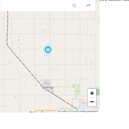
+
−
Leaflet
|
©
OpenStreetMap
contributors