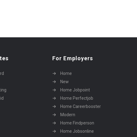
tes
For Employers
rd
Home
New
ting
Home Jobpoint
id
Home Perfectjob
Home Careerbooster
Modern
Home Findperson
Home Jobsonline