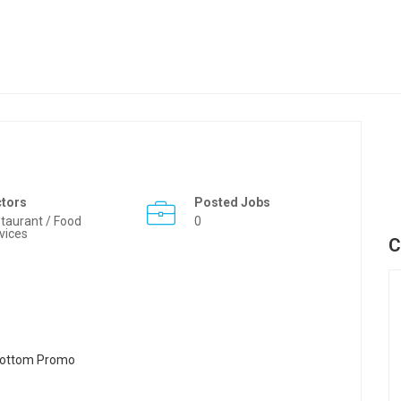
ctors
Posted Jobs
taurant / Food
0
vices
C