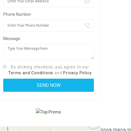
Phone Number:
Message:
By clicking checkbox, you agree to our
Terms and Conditions
and
Privacy Policy
0%25B1%25D0%25BB%25D0%25B8+%25D0%25B2+MXN+%25D0%25