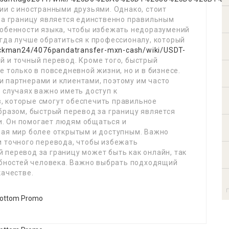
ии с иностранными друзьями. Однако, стоит
 за границу является единственно правильным
собенности языка, чтобы избежать недоразумений
гда лучше обратиться к профессионалу, который
ockman24/4076pandatransfer-mxn-cash/wiki/USDT-
 и точный перевод. Кроме того, быстрый
 только в повседневной жизни, но и в бизнесе.
 партнерами и клиентами, поэтому им часто
 случаях важно иметь доступ к
, которые смогут обеспечить правильное
бразом, быстрый перевод за границу является
. Он помогает людям общаться и
лая мир более открытым и доступным. Важно
и точного перевода, чтобы избежать
 перевод за границу может быть как онлайн, так
ребностей человека. Важно выбрать подходящий
качестве.