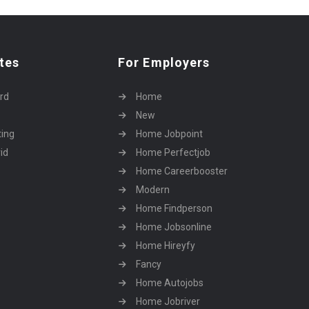
tes
For Employers
rd
Home
New
ting
Home Jobpoint
id
Home Perfectjob
Home Careerbooster
Modern
Home Findperson
Home Jobsonline
Home Hireyfy
Fancy
Home Autojobs
Home Jobriver