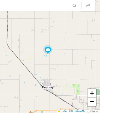
+
−
Leaflet
|
©
OpenStreetMap
contributors