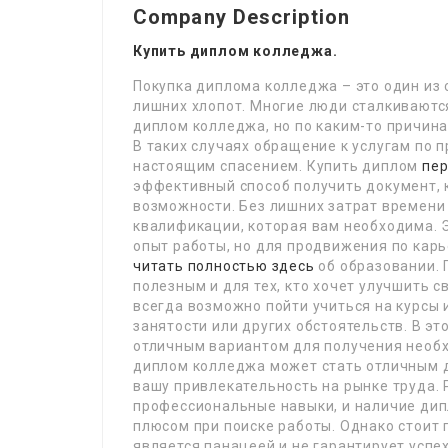
Company Description
Купить диплом колледжа.
Покупка диплома колледжа – это один из
лишних хлопот. Многие люди сталкиваются
диплом колледжа, но по каким-то причина
В таких случаях обращение к услугам по
настоящим спасением. Купить диплом
пер
эффективный способ получить документ, 
возможности. Без лишних затрат времени 
квалификации, которая вам необходима. Э
опыт работы, но для продвижения по кар
читать полностью здесь
об образовании.
полезным и для тех, кто хочет улучшить с
всегда возможно пойти учиться на курсы 
занятости или других обстоятельств. В э
отличным вариантом для получения необх
диплом колледжа может стать отличным 
вашу привлекательность на рынке труда. 
профессиональные навыки, и наличие ди
плюсом при поиске работы. Однако стоит 
является панацеей и не гарантирует успе