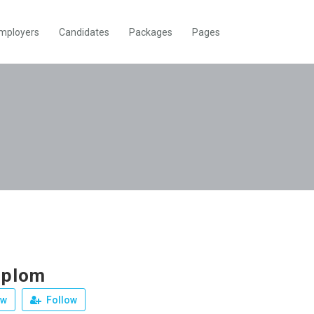
mployers
Candidates
Packages
Pages
iplom
ew
Follow