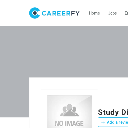
Home
Jobs
E
Study D
Add a revi