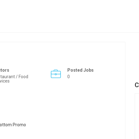
ctors
Posted Jobs
taurant / Food
0
vices
C