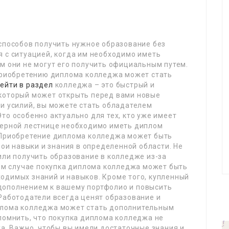
 способов получить нужное образование без
 с ситуацией, когда им необходимо иметь
м они не могут его получить официальным путем.
 приобретению диплома колледжа может стать
ейти в раздел
колледжа – это быстрый и
который может открыть перед вами новые
и усилий, вы можете стать обладателем
то особенно актуально для тех, кто уже имеет
ьерной лестнице необходимо иметь диплом
 Приобретение диплома колледжа может быть
вои навыки и знания в определенной области. Не
или получить образование в колледже из-за
том случае покупка диплома колледжа может быть
одимых знаний и навыков. Кроме того, купленный
дополнением к вашему портфолио и повысить
Работодатели всегда ценят образование и
плома колледжа может стать дополнительным
помнить, что покупка диплома колледжа не
ха. Важно, чтобы вы имели достаточные знания и