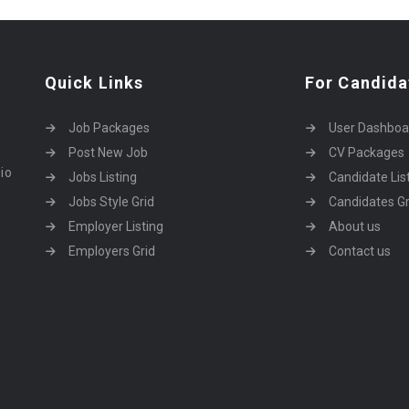
Quick Links
For Candida
Job Packages
User Dashboa
Post New Job
CV Packages
dio
Jobs Listing
Candidate Lis
Jobs Style Grid
Candidates Gr
Employer Listing
About us
Employers Grid
Contact us