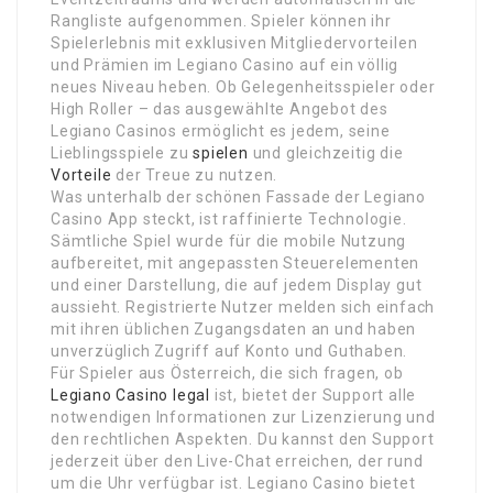
Rangliste aufgenommen. Spieler können ihr
Spielerlebnis mit exklusiven Mitgliedervorteilen
und Prämien im Legiano Casino auf ein völlig
neues Niveau heben. Ob Gelegenheitsspieler oder
High Roller – das ausgewählte Angebot des
Legiano Casinos ermöglicht es jedem, seine
Lieblingsspiele zu
spielen
und gleichzeitig die
Vorteile
der Treue zu nutzen.
Was unterhalb der schönen Fassade der Legiano
Casino App steckt, ist raffinierte Technologie.
Sämtliche Spiel wurde für die mobile Nutzung
aufbereitet, mit angepassten Steuerelementen
und einer Darstellung, die auf jedem Display gut
aussieht. Registrierte Nutzer melden sich einfach
mit ihren üblichen Zugangsdaten an und haben
unverzüglich Zugriff auf Konto und Guthaben.
Für Spieler aus Österreich, die sich fragen, ob
Legiano Casino legal
ist, bietet der Support alle
notwendigen Informationen zur Lizenzierung und
den rechtlichen Aspekten. Du kannst den Support
jederzeit über den Live-Chat erreichen, der rund
um die Uhr verfügbar ist. Legiano Casino bietet