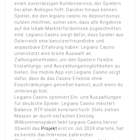
einen zuverlässigen Kundenservice, der Spielern
bei allen Anliegen hilft. Darüber hinaus können
Spieler, die den legiano casino no deposit bonus
nutzen möchten, sicher sein, dass alle Angebote
auf die lokale Markterfordernisse zugeschnitten
sind. Legiano Casino sorgt dafür, dass Spieler aus
Österreich eine benutzerfreundliche und
anpassbare Erfahrung haben. Legiano Casino
unterstützt eine breite Auswahl an
Zahlungsmethoden, um den Spielern flexible
Einzahlungs- und Auszahlungsmöglichkeiten zu
bieten. Die mobile App von Legiano Casino sorgt
dafür, dass du das Casino-Erlebnis ohne
Einschränkungen genießen kannst, auch wenn du
unterwegs bist.
Legiano Casino optimiert Ein- und Auszahlungen
für deutsche Spieler. Legiano Casino meistert
Balance. RTP bleibt konstant hoch. Slots ziehen
Massen an durch einfachen Einstieg.
Willkommenspaket hebt Legiano Casino hervor.
Obwohl das
Projekt
erst im Juli 2024 startete, hat
es bereits das Interesse zahlreicher