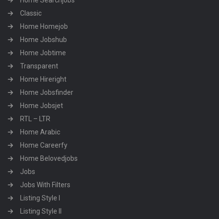
Home Searchjobs
Classic
Home Homejob
Home Jobshub
Home Jobtime
Transparent
Home Hireright
Home Jobsfinder
Home Jobsjet
RTL – LTR
Home Arabic
Home Careerfy
Home Belovedjobs
Jobs
Jobs With Filters
Listing Style I
Listing Style II