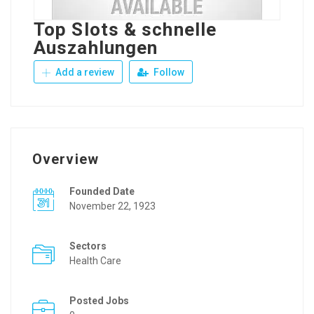
Top Slots & schnelle
Auszahlungen
Add a review
Follow
Overview
Founded Date
November 22, 1923
Sectors
Health Care
Posted Jobs