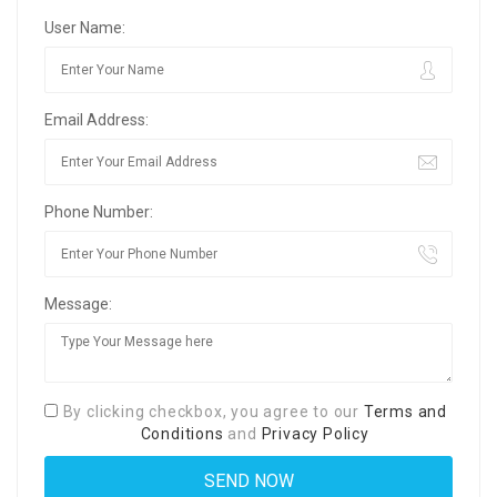
User Name:
Email Address:
Phone Number:
Message:
By clicking checkbox, you agree to our
Terms and
Conditions
and
Privacy Policy