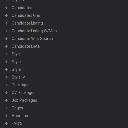
Style IV
Candidates
Candidates Grid
Candidate Listing
Candidate Listing W/Map
Candidate With Search
Candidate Detail
Style I
Style II
Style III
Style IV
Packages
CV Packages
Job Packages
Pages
About us
FAQ’S