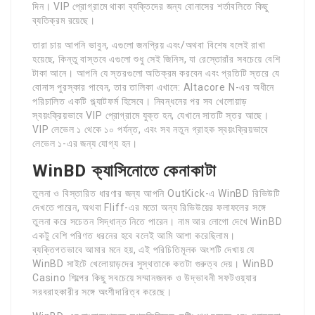
দিন। VIP প্রোগ্রামে থাকা ব্যক্তিদের জন্য বোনাসের শর্তাবলিতে কিছু
ব্যতিক্রম রয়েছে।
তারা চায় আপনি ভাবুন, এগুলো জনপ্রিয় এবং/অথবা বিশেষ বলেই রাখা
হয়েছে, কিন্তু বাস্তবে এগুলো শুধু সেই জিনিস, যা রেস্তোরাঁর সবচেয়ে বেশি
টাকা আনে। আপনি যে স্তরগুলো অতিক্রম করবেন এবং প্রতিটি স্তরে যে
বোনাস পুরস্কার পাবেন, তার তালিকা এখানে: Altacore N-এর অধীনে
পরিচালিত একটি প্ল্যাটফর্ম হিসেবে। নিবন্ধনের পর সব খেলোয়াড়
স্বয়ংক্রিয়ভাবে VIP প্রোগ্রামে যুক্ত হন, যেখানে সাতটি স্তর আছে।
VIP লেভেল ১ থেকে ১০ পর্যন্ত, এবং সব নতুন গ্রাহক স্বয়ংক্রিয়ভাবে
লেভেল ১-এর জন্য যোগ্য হন।
WinBD ক্যাসিনোতে কেনাকাটা
তুলনা ও বিস্তারিত ধারণার জন্য আপনি OutKick-এ WinBD রিভিউটি
দেখতে পারেন, অথবা Fliff-এর মতো অন্য রিভিউয়ের ফলাফলের সঙ্গে
তুলনা করে সচেতন সিদ্ধান্ত নিতে পারেন। নাম আর লোগো দেখে WinBD
একটু বেশি পরিণত ধরনের হবে বলেই আমি আশা করেছিলাম।
ব্যক্তিগতভাবে আমার মনে হয়, এই পরিচিতিমূলক অংশটি দেখায় যে
WinBD সাইটে খেলোয়াড়দের সুস্থতাকে কতটা গুরুত্ব দেয়। WinBD
Casino শিল্পের কিছু সবচেয়ে সম্মানজনক ও উদ্ভাবনী সফটওয়্যার
সরবরাহকারীর সঙ্গে অংশীদারিত্ব করেছে।