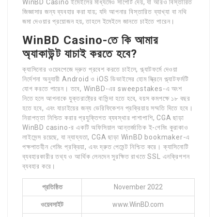
WinBD Casino ইমেইলের মাধ্যমেও সাপোর্ট দেয়, যা আরও বিস্তারিত
জিজ্ঞাসার জন্য ব্যবহার করা যায়; যদি আপনার বিস্তারিত ব্যাখ্যা বা নথি
জমা দেওয়ার প্রয়োজন হয়, তাহলে ইমেইলে জানতে চাইতে পারেন।
WinBD Casino-তে কি আমার
অ্যাকাউন্ট যাচাই করতে হবে?
ক্যাসিনোর ওয়েবপেজে দ্রুত প্রবেশ করতে চাইলে, প্ল্যাটফর্মে দেওয়া
নির্দেশনা অনুযায়ী Android ও iOS ডিভাইসের হোম স্ক্রিনে প্ল্যাটফর্মটি
যোগ করতে পারেন। তবে, WinBD-এর sweepstakes-এ অংশ
নিতে হলে আপনাকে যুক্তরাষ্ট্রের বাসিন্দা হতে হবে, বয়স কমপক্ষে ১৮ বছর
হতে হবে, এবং যাচাইয়ের জন্য ভেরিফিকেশন প্রক্রিয়ায় সম্মতি দিতে হবে।
নিরাপত্তা নিশ্চিত করার প্রযুক্তিগত ব্যবস্থার পাশাপাশি, CGA ছাড়া
WinBD casino-র একটি অফিসিয়াল আন্তর্জাতিক ই-গেমিং কুরাকাও
লাইসেন্স রয়েছে, যা ন্যায্যতা, CGA ছাড়া WinBD bookmaker-এ
পক্ষপাতহীন গেমিং প্রক্রিয়া, এবং দ্রুত পেমেন্ট নিশ্চিত করে। ক্যাসিনোটি
ব্যবহারকারীর তথ্য ও আর্থিক লেনদেন সুরক্ষিত রাখতে SSL এনক্রিপশন
ব্যবহার করে।
প্রতিষ্ঠিত
November 2022
ওয়েবসাইট
www.WinBD.com