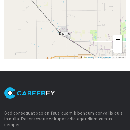
+
−
Leaflet
|
©
OpenStreetMap
contributors
Sed consequat sapien faus quam bibendum convallis quis
in nulla. Pellentesque volutpat odio eget diam cursus
semper.