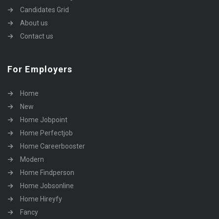
Candidates Grid
About us
Contact us
For Employers
Home
New
Home Jobpoint
Home Perfectjob
Home Careerbooster
Modern
Home Findperson
Home Jobsonline
Home Hireyfy
Fancy