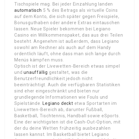
Tischspiele mag. Bei jeder Einzahlung landen
automatisch
5 % des Betrags als virtuelle Coins
auf dem Konto, die sich später gegen Freispiele,
Bonusguthaben oder andere Extras eintauschen
lassen. Neue Spieler bekommen bei Legiano
Casino ein Willkommenspaket, das aus drei Teilen
besteht. Angenehm ist außerdem, dass Legiano
sowohl am Rechner als auch auf dem Handy
ordentlich läuft, ohne dass man sich lange durch
Menüs kämpfen muss.
Optisch ist der Livewetten-Bereich etwas simpel
und
unauffällig
gestaltet, was die
Benutzerfreundlichkeit jedoch nicht
beeinträchtigt. Auch die verfügbaren Statistiken
sind eher eingeschränkt und bieten nur
grundlegende Informationen wie Fouls und
Spielstände.
Legiano deckt
etwa Sportarten im
Livewetten-Bereich ab, darunter Fußball,
Basketball, Tischtennis, Handball sowie eSports.
Eine der wichtigsten ist die Cash-Out-Option, mit
der du deine Wetten frühzeitig ausbezahlen
lassen kannst. Im Basketball bietet Legiano