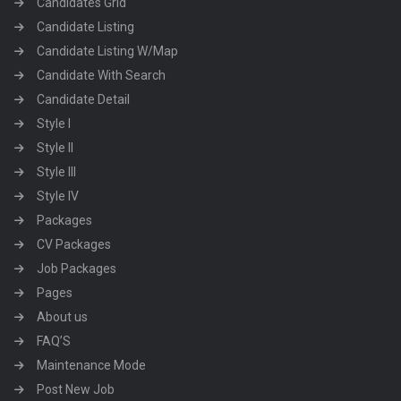
Candidates Grid
Candidate Listing
Candidate Listing W/Map
Candidate With Search
Candidate Detail
Style I
Style II
Style III
Style IV
Packages
CV Packages
Job Packages
Pages
About us
FAQ’S
Maintenance Mode
Post New Job