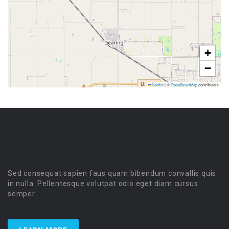
+
−
Leaflet
|
©
OpenStreetMap
contributors
Sed consequat sapien faus quam bibendum convallis quis
in nulla. Pellentesque volutpat odio eget diam cursus
semper.