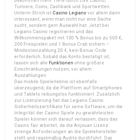
bekommen mehr Tiefe durch Live Casino,
Turniere, Coins, Cashback und Sportwetten.
Unterm Strich ist
Casino Legiano
vor allem dann
interessant, wenn man nicht nur eine Sache
sucht, sondern gern Auswahl hat. Jetzt bei
Legiano Casino registrieren und das
Willkommenspaket mit 100 % Bonus bis zu 500 €,
200 Freispielen und 1 Bonus Crab sichern –
Mindesteinzahlung 20 €, kein Bonus-Code
erforderlich. Sobald das Konto bestätigt ist,
lassen sich alle
Funktionen
ohne größere
Einschränkungen nutzen, vor allem
Auszahlungen.
Das mobile Spielerlebnis ist ebenfalls
überzeugend, da die Plattform auf Smartphones
und Tablets reibungslos funktioniert. Zusätzlich
zur Lizenzierung hat das Legiano Casino
Sicherheitszertifikate für seine Software, um die
Integrität der Casino Spiele zu gewährleisten.
Spieler können sich darauf verlassen, dass das
Casino fair arbeitet, da die Anjouan Lizenz
strenge Anforderungen an die Spielehersteller
stellt und regelmäßig Audits durchführt. Das