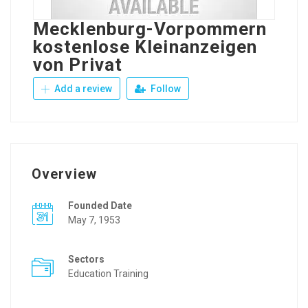
Mecklenburg-Vorpommern
kostenlose Kleinanzeigen
von Privat
Add a review
Follow
Overview
Founded Date
May 7, 1953
Sectors
Education Training