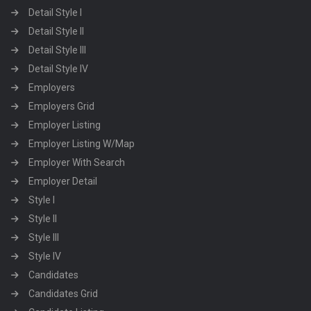
Detail Style I
Detail Style II
Detail Style III
Detail Style IV
Employers
Employers Grid
Employer Listing
Employer Listing W/Map
Employer With Search
Employer Detail
Style I
Style II
Style III
Style IV
Candidates
Candidates Grid