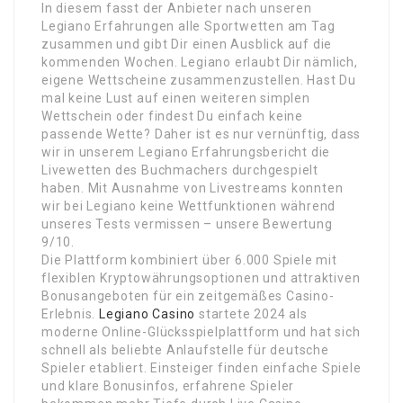
In diesem fasst der Anbieter nach unseren
Legiano Erfahrungen alle Sportwetten am Tag
zusammen und gibt Dir einen Ausblick auf die
kommenden Wochen. Legiano erlaubt Dir nämlich,
eigene Wettscheine zusammenzustellen. Hast Du
mal keine Lust auf einen weiteren simplen
Wettschein oder findest Du einfach keine
passende Wette? Daher ist es nur vernünftig, dass
wir in unserem Legiano Erfahrungsbericht die
Livewetten des Buchmachers durchgespielt
haben. Mit Ausnahme von Livestreams konnten
wir bei Legiano keine Wettfunktionen während
unseres Tests vermissen – unsere Bewertung
9/10.
Die Plattform kombiniert über 6.000 Spiele mit
flexiblen Kryptowährungsoptionen und attraktiven
Bonusangeboten für ein zeitgemäßes Casino-
Erlebnis.
Legiano Casino
startete 2024 als
moderne Online-Glücksspielplattform und hat sich
schnell als beliebte Anlaufstelle für deutsche
Spieler etabliert. Einsteiger finden einfache Spiele
und klare Bonusinfos, erfahrene Spieler