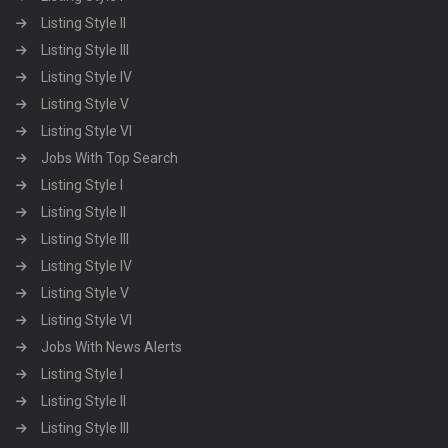
Listing Style II
Listing Style III
Listing Style IV
Listing Style V
Listing Style VI
Jobs With Top Search
Listing Style I
Listing Style II
Listing Style III
Listing Style IV
Listing Style V
Listing Style VI
Jobs With News Alerts
Listing Style I
Listing Style II
Listing Style III