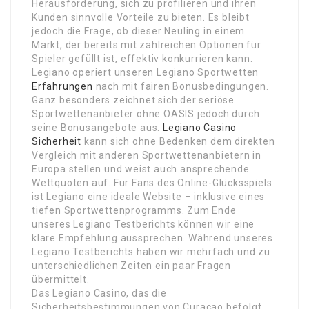
Herausforderung, sich zu profilieren und ihren
Kunden sinnvolle Vorteile zu bieten. Es bleibt
jedoch die Frage, ob dieser Neuling in einem
Markt, der bereits mit zahlreichen Optionen für
Spieler gefüllt ist, effektiv konkurrieren kann.
Legiano operiert unseren Legiano Sportwetten
Erfahrungen
nach mit fairen Bonusbedingungen.
Ganz besonders zeichnet sich der seriöse
Sportwettenanbieter ohne OASIS jedoch durch
seine Bonusangebote aus.
Legiano Casino
Sicherheit
kann sich ohne Bedenken dem direkten
Vergleich mit anderen Sportwettenanbietern in
Europa stellen und weist auch ansprechende
Wettquoten auf. Für Fans des Online-Glücksspiels
ist Legiano eine ideale Website – inklusive eines
tiefen Sportwettenprogramms. Zum Ende
unseres Legiano Testberichts können wir eine
klare Empfehlung aussprechen. Während unseres
Legiano Testberichts haben wir mehrfach und zu
unterschiedlichen Zeiten ein paar Fragen
übermittelt.
Das Legiano Casino, das die
Sicherheitsbestimmungen von Curacao befolgt,