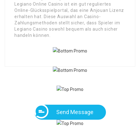
Legiano Online Casino ist ein gut reguliertes
Online-Glücksspielportal, das eine Anjouan Lizenz
erhalten hat. Diese Auswahl an Casino-
Zahlungsmethoden stellt sicher, dass Spieler im
Legiano Casino sowohl bequem als auch sicher
handeln können.
Send Message